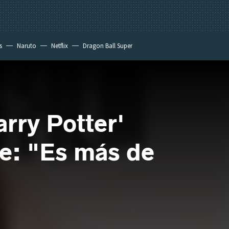
s
Naruto
Netflix
Dragon Ball Super
arry Potter'
ke: "Es más de