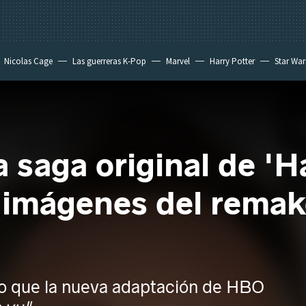
Nicolas Cage
Las guerreras K-Pop
Marvel
Harry Potter
Star War
a saga original de 'H
s imágenes del rema
o que la nueva adaptación de HBO