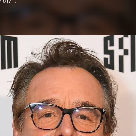
 vu"
.