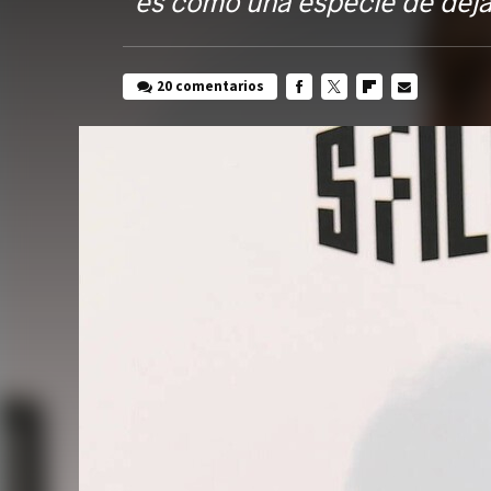
"es como una especie de déjà
20 comentarios
FACEBOOK
TWITTER
FLIPBOARD
E-
MAIL