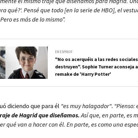
amente el mismo traje que diseñamos para Hagrid. Un
a qué?'. Pensé que todo [en la serie de HBO], el vestua
. Pero es más de lo mismo”.
EN ESPINOF
"No os acerquéis a las redes sociales
destruyen". Sophie Turner aconseja a
remake de 'Harry Potter'
ó diciendo que para él
"es muy halagador"
.
"Pienso: 
traje de Hagrid que diseñamos.
Así que, en parte, es
r qué van a hacer con él. En parte, es como una espec