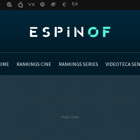
NIME
RANKINGS CINE
RANKINGS SERIES
VIDEOTECA SE