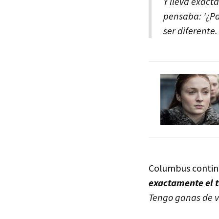
Y lleva exact
pensaba: '¿Par
ser diferente
Columbus continu
exactamente el 
Tengo ganas de ve