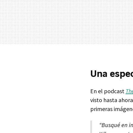
Una espec
En el podcast
Th
visto hasta ahor
primeras imágenes
“Busqué en in