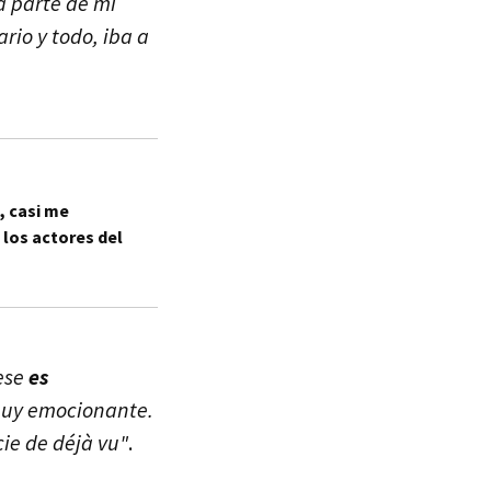
a parte de mí
rio y todo, iba a
, casi me
 los actores del
ese
es
 muy emocionante.
ie de déjà vu"
.