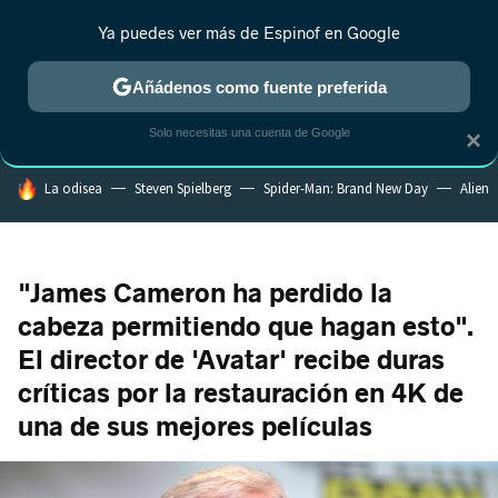
Ya puedes ver más de Espinof en Google
CRÍTICA
ESTRENOS
REALITY
ANIME
RANKINGS CINE
RA
Añádenos como fuente preferida
Solo necesitas una cuenta de Google
×
HOY SE HABLA DE
La odisea
Steven Spielberg
Spider-Man: Brand New Day
Alien
"James Cameron ha perdido la
cabeza permitiendo que hagan esto".
El director de 'Avatar' recibe duras
críticas por la restauración en 4K de
una de sus mejores películas