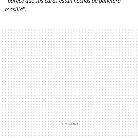
"
parece que sus caras están hechas de puñetera
masilla
".