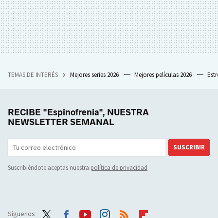
TEMAS DE INTERÉS
Mejores series 2026
Mejores películas 2026
Est
RECIBE "Espinofrenia", NUESTRA
NEWSLETTER SEMANAL
SUSCRIBIR
Suscribiéndote aceptas nuestra
política de privacidad
Síguenos