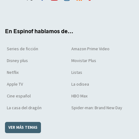
Twit
Face
Yout
Inst
RSS
Flip
ter
boo
ube
agra
boar
k
m
d
En Espinof hablamos de...
Series de ficción
Amazon Prime Video
Disney plus
Movistar Plus
Netflix
Listas
Apple TV
La odisea
Cine español
HBO Max
La casa del dragón
Spider-man: Brand New Day
VER MÁS TEMAS