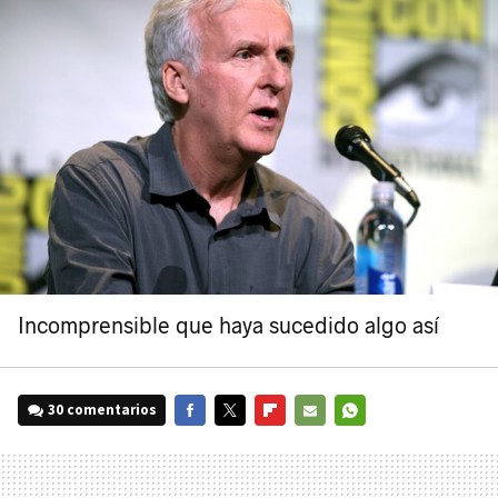
Incomprensible que haya sucedido algo así
30 comentarios
FACEBOOK
TWITTER
FLIPBOARD
E-
WHATSAPP
MAIL