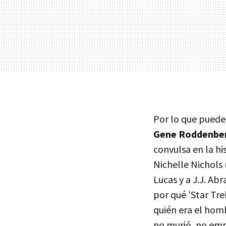
Por lo que puede v
Gene Roddenberr
convulsa en la hi
Nichelle Nichols
Lucas y a J.J. Abr
por qué 'Star Tre
quién era el hom
no murió, no emp