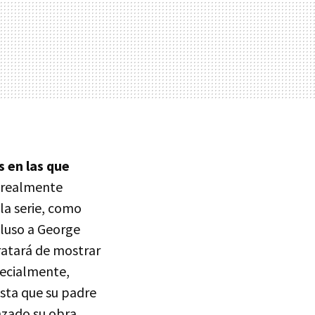
s en las que
a realmente
 la serie, como
cluso a George
 tratará de mostrar
pecialmente,
sta que su padre
zado su obra.