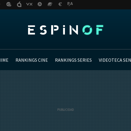
NIME
RANKINGS CINE
RANKINGS SERIES
VIDEOTECA SE