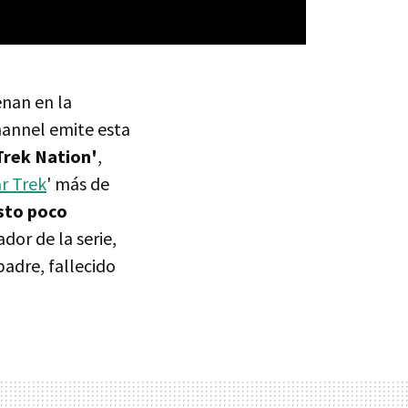
enan en la
hannel emite esta
Trek Nation'
,
r Trek
' más de
isto poco
dor de la serie,
padre, fallecido