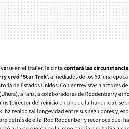
erse en el trailer, la cinta
contará las circunstancia
y creó 'Star Trek
', a mediados de los 60, una époc
storia de Estados Unidos. Con entrevistas a actores de
 (Uhura), a fans, a colaboradores de Roddenberry e in
ams (director del reinicio en cine de la franquicia), se
k' ha tenido tal longevidad entre sus seguidores y, es
bre detrás de ella. Rod Roddenberry reconoce que, ha
ezó a darse cuenta de la importancia que había alcan