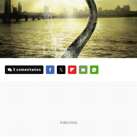
5 comentarios
FACEBOOK
TWITTER
FLIPBOARD
E-
WHATSAPP
MAIL