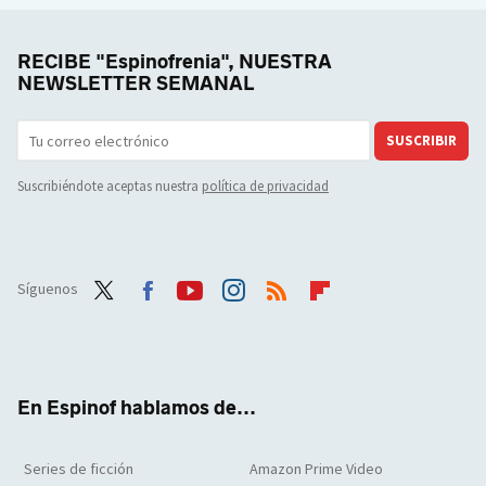
RECIBE "Espinofrenia", NUESTRA
NEWSLETTER SEMANAL
SUSCRIBIR
Suscribiéndote aceptas nuestra
política de privacidad
Síguenos
Twit
Face
Yout
Inst
RSS
Flip
ter
boo
ube
agra
boar
k
m
d
En Espinof hablamos de...
Series de ficción
Amazon Prime Video