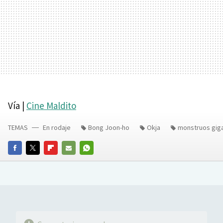
Vía |
Cine Maldito
TEMAS
En rodaje
Bong Joon-ho
Okja
monstruos gig
FACEBOOK
TWITTER
FLIPBOARD
E-
WHATSAPP
MAIL