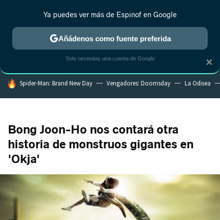
Ya puedes ver más de Espinof en Google
MENÚ
NUEVO
Añádenos como fuente preferida
CRÍTICA
ESTRENOS
REALITY
ANIME
RANKINGS CINE
RA
Solo necesitas una cuenta de Google
×
HOY SE HABLA DE
Spider-Man: Brand New Day
Vengadores: Doomsday
La Odisea
Bong Joon-Ho nos contará otra
historia de monstruos gigantes en
'Okja'