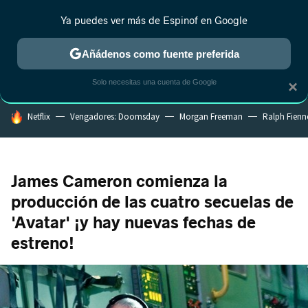
Ya puedes ver más de Espinof en Google
CRÍTICA
ESTRENOS
REALITY
ANIME
RANKINGS CINE
RA
Añádenos como fuente preferida
Solo necesitas una cuenta de Google
×
HOY SE HABLA DE
Netflix
Vengadores: Doomsday
Morgan Freeman
Ralph Fienn
James Cameron comienza la
producción de las cuatro secuelas de
'Avatar' ¡y hay nuevas fechas de
estreno!