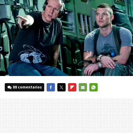
88 comentarios
FACEBOOK
TWITTER
FLIPBOARD
E-
WHATSAPP
MAIL