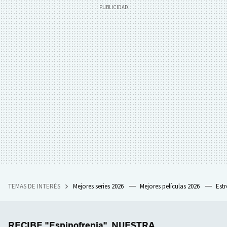
TEMAS DE INTERÉS
Mejores series 2026
Mejores películas 2026
Est
RECIBE "Espinofrenia", NUESTRA