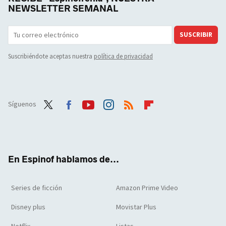
NEWSLETTER SEMANAL
SUSCRIBIR
Suscribiéndote aceptas nuestra
política de privacidad
Síguenos
Twit
Face
Yout
Inst
RSS
Flip
ter
boo
ube
agra
boar
k
m
d
En Espinof hablamos de...
Series de ficción
Amazon Prime Video
Disney plus
Movistar Plus
Netflix
Listas