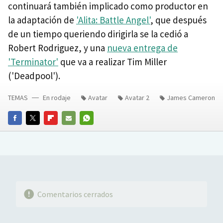
continuará también implicado como productor en
la adaptación de
'Alita: Battle Angel'
, que después
de un tiempo queriendo dirigirla se la cedió a
Robert Rodriguez, y una
nueva entrega de
'Terminator'
que va a realizar Tim Miller
('Deadpool').
TEMAS
En rodaje
Avatar
Avatar 2
James Cameron
FACEBOOK
TWITTER
FLIPBOARD
E-
WHATSAPP
MAIL
Comentarios cerrados