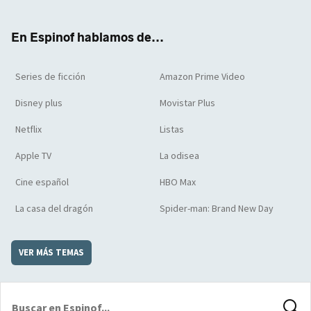
ter
boo
ube
agra
boar
k
m
d
En Espinof hablamos de...
Series de ficción
Amazon Prime Video
Disney plus
Movistar Plus
Netflix
Listas
Apple TV
La odisea
Cine español
HBO Max
La casa del dragón
Spider-man: Brand New Day
VER MÁS TEMAS