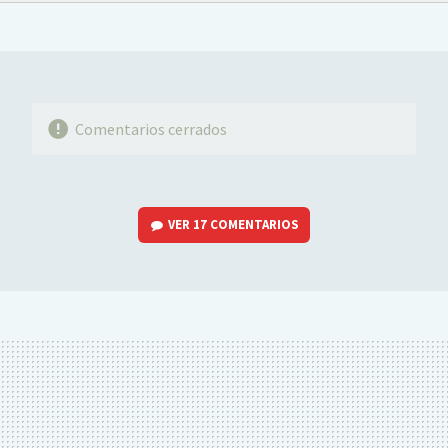
FACEBOOK
TWITTER
FLIPBOARD
E-
WHATSAPP
MAIL
Comentarios cerrados
VER
17 COMENTARIOS