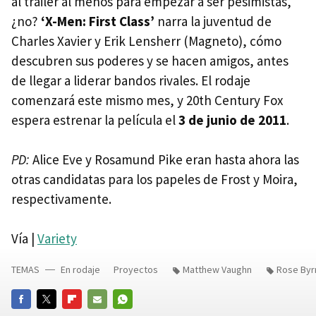
al tráiler al menos para empezar a ser pesimistas,
¿no?
‘X-Men: First Class’
narra la juventud de
Charles Xavier y Erik Lensherr (Magneto), cómo
descubren sus poderes y se hacen amigos, antes
de llegar a liderar bandos rivales. El rodaje
comenzará este mismo mes, y 20th Century Fox
espera estrenar la película el
3 de junio de 2011
.
PD:
Alice Eve y Rosamund Pike eran hasta ahora las
otras candidatas para los papeles de Frost y Moira,
respectivamente.
Vía |
Variety
TEMAS
En rodaje
Proyectos
Matthew Vaughn
Rose Byr