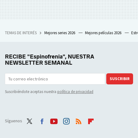
TEMAS DE INTERÉS
Mejores series 2026
Mejores películas 2026
Est
RECIBE "Espinofrenia", NUESTRA
NEWSLETTER SEMANAL
SUSCRIBIR
Suscribiéndote aceptas nuestra
política de privacidad
Síguenos
Twit
Face
Yout
Inst
RSS
Flip