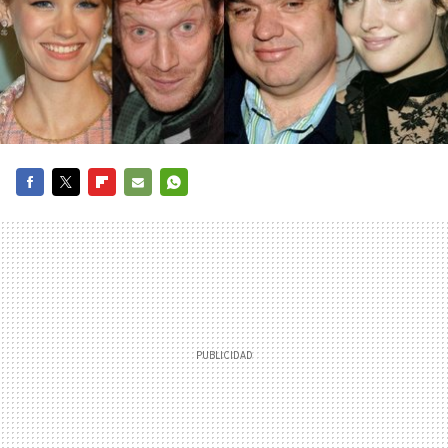
FACEBOOK
TWITTER
FLIPBOARD
E-
WHATSAPP
MAIL