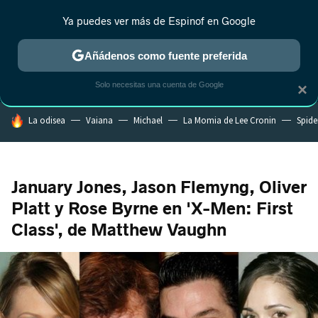
Ya puedes ver más de Espinof en Google
CRÍTICA
ESTRENOS
REALITY
ANIME
RANKINGS CINE
RA
Añádenos como fuente preferida
Solo necesitas una cuenta de Google
×
HOY SE HABLA DE
La odisea
Vaiana
Michael
La Momia de Lee Cronin
Spide
January Jones, Jason Flemyng, Oliver
Platt y Rose Byrne en 'X-Men: First
Class', de Matthew Vaughn