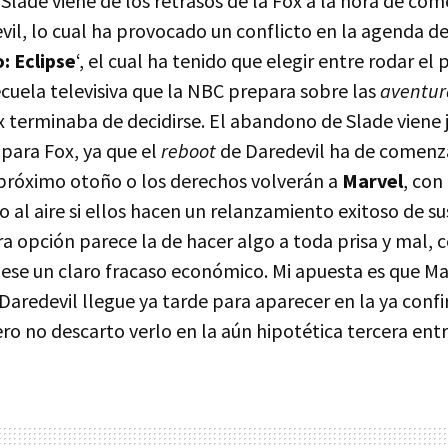
lade viene de los retrasos de la Fox a la hora de com
il, lo cual ha provocado un conflicto en la agenda del
: Eclipse
‘, el cual ha tenido que elegir entre rodar el 
recuela televisiva que la
NBC
prepara sobre las
aventur
ox terminaba de decidirse. El abandono de Slade viene 
ara Fox, ya que el
reboot
de Daredevil ha de comenz
próximo otoño o los derechos volverán a
Marvel
, con
o al aire si ellos hacen un relanzamiento exitoso de su
ra opción parece la de hacer algo a toda prisa y mal, c
uese un claro fracaso económico. Mi apuesta es que Ma
Daredevil llegue ya tarde para aparecer en la ya conf
pero no descarto verlo en la aún hipotética tercera ent