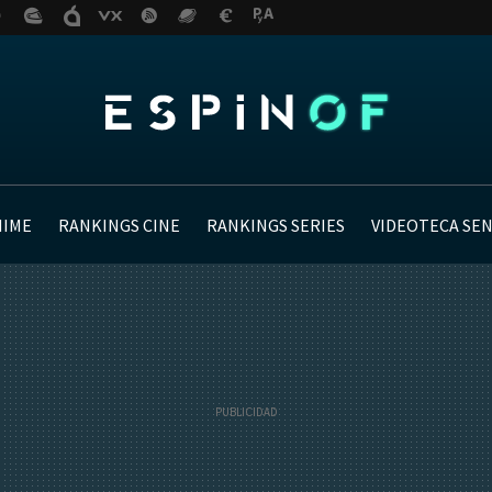
NIME
RANKINGS CINE
RANKINGS SERIES
VIDEOTECA SE