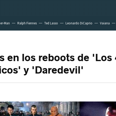
der-Man
Ralph Fiennes
Ted Lasso
Leonardo DiCaprio
Vaiana
 en los reboots de 'Los 
cos' y 'Daredevil'