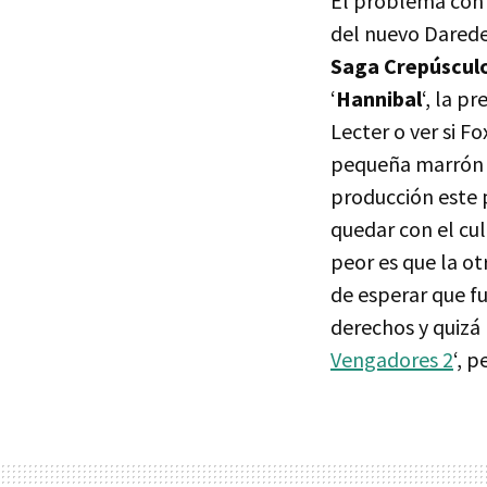
El problema con S
del nuevo Daredev
Saga Crepúsculo
‘
Hannibal
‘, la p
Lecter o ver si F
pequeña marrón p
producción este 
quedar con el cul
peor es que la ot
de esperar que f
derechos y quizá 
Vengadores 2
‘, 