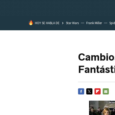
HOY SE HABLA DE
Star Wars
Frank Miller
Spi
Cambios
Fantásti
FACEBOOK
TWITTER
FLIPBOARD
E-
MAIL