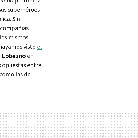
queño
problema
sus superhéroes
ica. Sin
s compañías
 los mismos
 hayamos visto
el
a
Lobezno
en
s opuestas entre
como las de