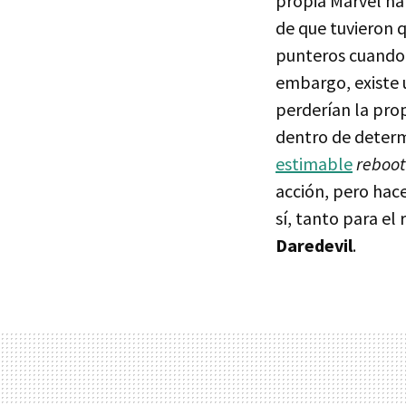
propia Marvel ha
de que tuvieron 
punteros cuando 
embargo, existe 
perderían la pro
dentro de deter
estimable
reboot
acción, pero hac
sí, tanto para el
Daredevil
.