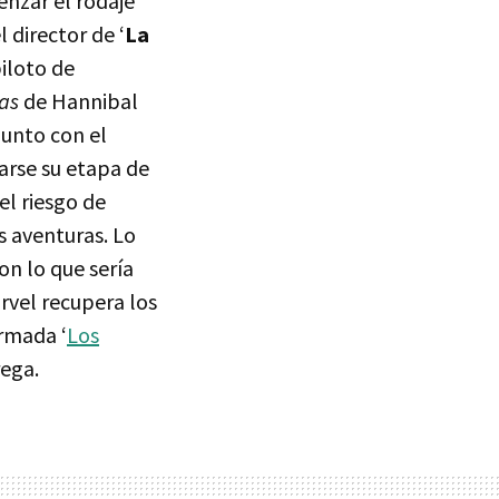
enzar el rodaje
 director de ‘
La
piloto de
as
de Hannibal
junto con el
arse su etapa de
 el riesgo de
s aventuras. Lo
on lo que sería
rvel recupera los
irmada ‘
Los
rega.