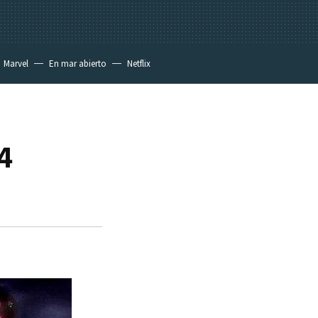
Marvel
En mar abierto
Netflix
4