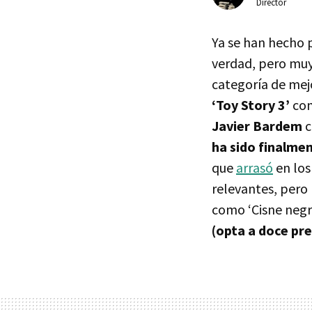
Director
Ya se han hecho 
verdad, pero muy
categoría de mejo
‘Toy Story 3’
com
Javier Bardem
c
ha sido finalme
que
arrasó
en los
relevantes, pero 
como ‘Cisne negro
(opta a doce pr