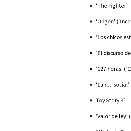
‘The Fighter’
‘Origen’ (‘Ince
‘Los chicos est
‘El discurso d
‘127 horas’ (‘
‘La red social
Toy Story 3’
‘Valor de ley’ (