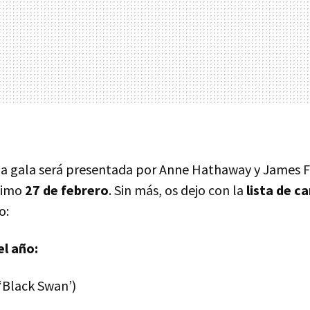
la gala será presentada por Anne Hathaway y James F
ximo
27 de febrero
. Sin más, os dejo con la
lista de c
o:
el año:
(‘Black Swan’)