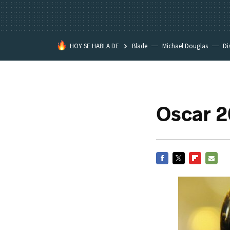
HOY SE HABLA DE
Blade
Michael Douglas
Di
Oscar 2
FACEBOOK
TWITTER
FLIPBOARD
E-
MAIL