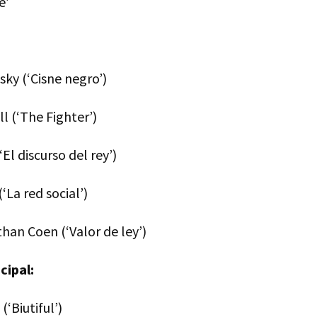
e’
ky (‘Cisne negro’)
ll (‘The Fighter’)
l discurso del rey’)
‘La red social’)
han Coen (‘Valor de ley’)
cipal:
(‘Biutiful’)