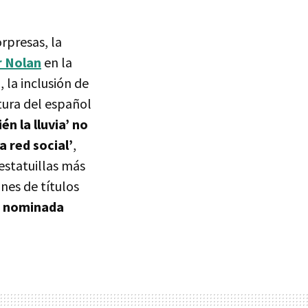
orpresas, la
r Nolan
en la
 la inclusión de
tura del español
én la lluvia’ no
a red social’
,
estatuillas más
nes de títulos
ás nominada