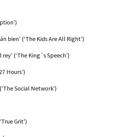
ption’)
án bien’ (‘The Kids Are All Right’)
el rey’ (‘The King´s Speech’)
127 Hours’)
’ (‘The Social Network’)
‘True Grit’)