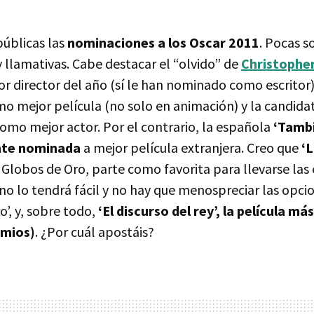
públicas las
nominaciones a los Oscar 2011
. Pocas s
 llamativas. Cabe destacar el “olvido” de
Christophe
r director del año (sí le han nominado como escritor),
o mejor película (no solo en animación) y la candida
omo mejor actor. Por el contrario, la española
‘Tambi
nte nominada
a mejor película extranjera. Creo que
‘L
 Globos de Oro, parte como favorita para llevarse las 
no lo tendrá fácil y no hay que menospreciar las opcio
’, y, sobre todo,
‘El discurso del rey’, la película m
emios)
. ¿Por cuál apostáis?