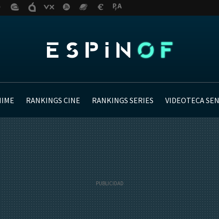
NIME
RANKINGS CINE
RANKINGS SERIES
VIDEOTECA SE