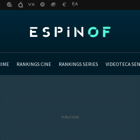
NIME
RANKINGS CINE
RANKINGS SERIES
VIDEOTECA SE