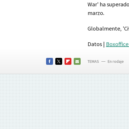
War' ha superado
marzo.
Globalmente, 'Ci
Datos |
Boxoffic
TEMAS
En rodaje
Capitán A
FACEBOOK
TWITTER
FLIPBOARD
E-
MAIL