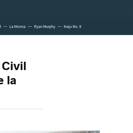
d
La Momia
Ryan Murphy
Kaiju No. 8
Civil
e la