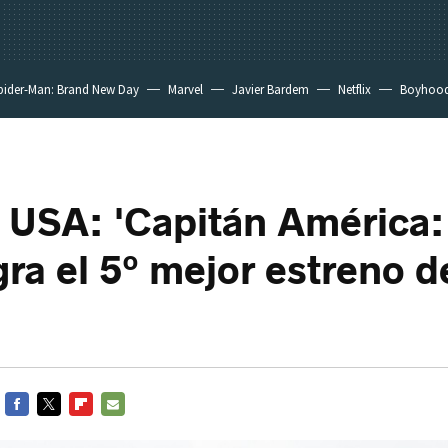
pider-Man: Brand New Day
Marvel
Javier Bardem
Netflix
Boyhoo
a USA: 'Capitán América: 
ra el 5º mejor estreno d
FACEBOOK
TWITTER
FLIPBOARD
E-