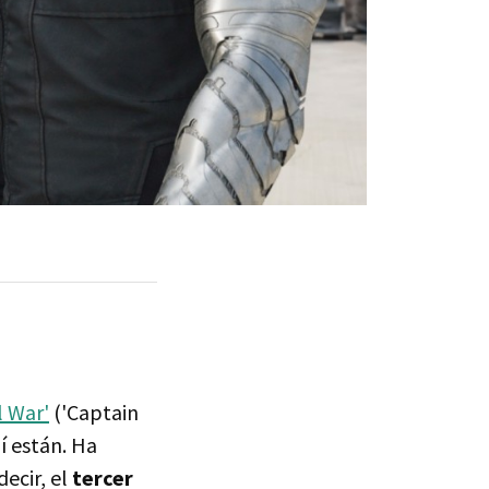
l War'
('Captain
í están. Ha
 decir, el
tercer