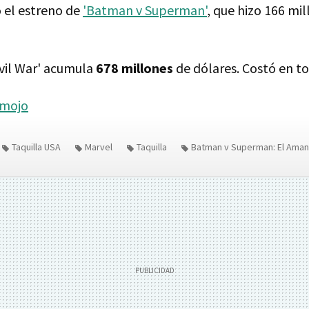
 el estreno de
'Batman v Superman'
, que hizo 166 mil
vil War' acumula
678 millones
de dólares. Costó en to
emojo
Taquilla USA
Marvel
Taquilla
Batman v Superman: El Amane
mérica: Civil War
Anthony y Joe Russo