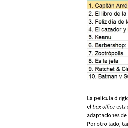
La película dirig
el
box office
estad
adaptaciones de s
Por otro lado, t