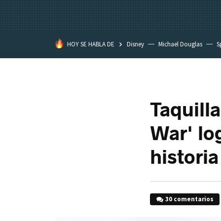
HOY SE HABLA DE
Disney
Michael Douglas
S
Taquill
War' log
historia
30 comentarios