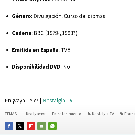
Género
: Divulgación. Curso de idiomas
Cadena
:
BBC
(1979-¿1983?)
Emitida en España
: TVE
Disponibilidad DVD
: No
En ¡Vaya Tele! |
Nostalgia TV
TEMAS
Divulgación
Entretenimiento
Nostalgia TV
Forma
FACEBOOK
TWITTER
FLIPBOARD
E-
WHATSAPP