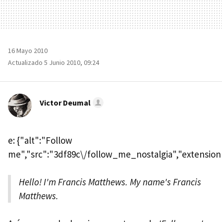
16 Mayo 2010
Actualizado 5 Junio 2010, 09:24
Victor Deumal
e: {"alt":"Follow
me","src":"3df89c\/follow_me_nostalgia","extension":
Hello! I'm Francis Matthews. My name's Francis
Matthews.