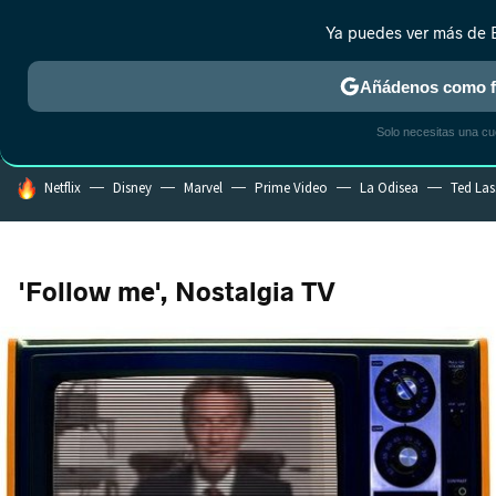
Ya puedes ver más de 
MENÚ
NUEVO
Añádenos como fu
CRÍTICA
ESTRENOS
REALITY
ANIME
RANKINGS CINE
RA
Solo necesitas una c
HOY SE HABLA DE
Netflix
Disney
Marvel
Prime Video
La Odisea
Ted La
'Follow me', Nostalgia TV