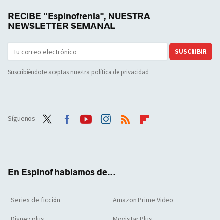
RECIBE "Espinofrenia", NUESTRA
NEWSLETTER SEMANAL
SUSCRIBIR
Suscribiéndote aceptas nuestra
política de privacidad
Síguenos
Twit
Face
Yout
Inst
RSS
Flip
ter
boo
ube
agra
boar
k
m
d
En Espinof hablamos de...
Series de ficción
Amazon Prime Video
Disney plus
Movistar Plus