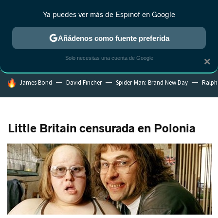
Ya puedes ver más de Espinof en Google
CRÍTICA
ESTRENOS
REALITY
ANIME
RANKINGS CINE
RA
Añádenos como fuente preferida
Solo necesitas una cuenta de Google
×
HOY SE HABLA DE
James Bond
David Fincher
Spider-Man: Brand New Day
Ralph
Little Britain censurada en Polonia