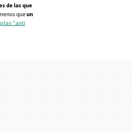
es de las que
 menos que
un
 plan "anti