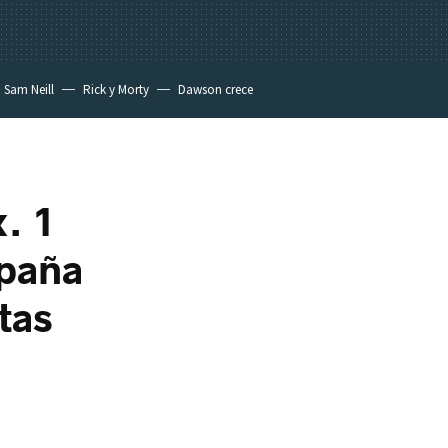
Sam Neill
Rick y Morty
Dawson crece
x. 1
spaña
tas