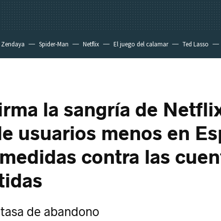
Zendaya
Spider-Man
Netflix
El juego del calamar
Ted Lasso
rma la sangría de Netfli
de usuarios menos en E
s medidas contra las cuen
tidas
la tasa de abandono