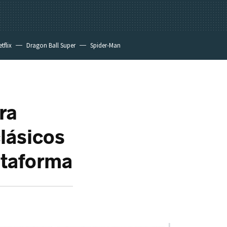
tflix
Dragon Ball Super
Spider-Man
ra
lásicos
ataforma