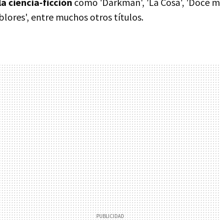
la ciencia-ficción
como 'Darkman', 'La Cosa', 'Doce mo
lores', entre muchos otros títulos.