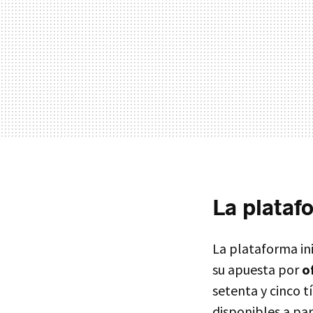
La plataf
La plataforma in
su apuesta por
o
setenta y cinco 
disponibles a par