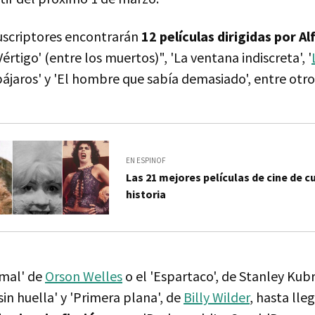
suscriptores encontrarán
12 películas dirigidas por A
'Vértigo' (entre los muertos)", 'La ventana indiscreta', '
 pájaros' y 'El hombre que sabía demasiado', entre otro
EN ESPINOF
Las 21 mejores películas de cine de cu
historia
 mal' de
Orson Welles
o el 'Espartaco', de Stanley Kub
 sin huella' y 'Primera plana', de
Billy Wilder
, hasta lle