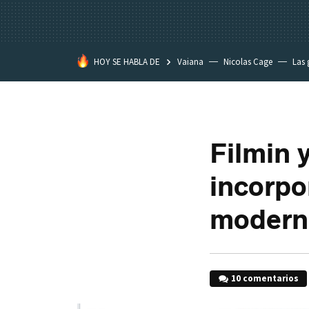
HOY SE HABLA DE
Vaiana
Nicolas Cage
Las 
Filmin 
incorpo
moderno
10 comentarios