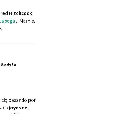
lfred Hitchcock
,
La soga
', 'Marnie,
s.
lto de la
rick; pasando por
gar a
joyas del