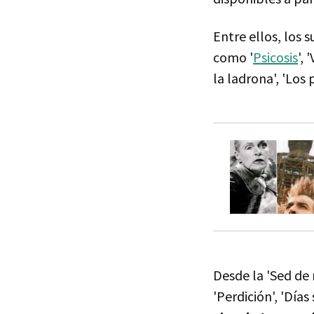
Entre ellos, los 
como '
Psicosis
', 
la ladrona', 'Los
Desde la 'Sed de
'Perdición', 'Días