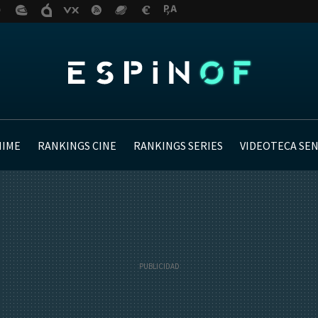
NIME
RANKINGS CINE
RANKINGS SERIES
VIDEOTECA SE