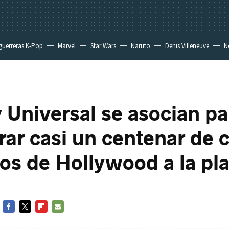
guerreras K-Pop
Marvel
Star Wars
Naruto
Denis Villeneuve
Ne
y Universal se asocian pa
rar casi un centenar de c
s de Hollywood a la pl
FACEBOOK
TWITTER
FLIPBOARD
E-