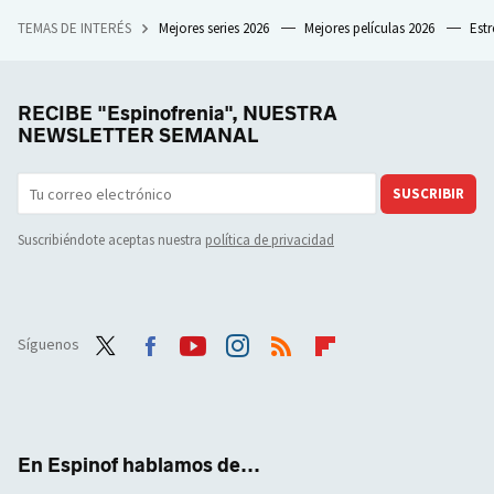
TEMAS DE INTERÉS
Mejores series 2026
Mejores películas 2026
Est
RECIBE "Espinofrenia", NUESTRA
NEWSLETTER SEMANAL
SUSCRIBIR
Suscribiéndote aceptas nuestra
política de privacidad
Síguenos
Twit
Face
Yout
Inst
RSS
Flip
ter
boo
ube
agra
boar
k
m
d
En Espinof hablamos de...