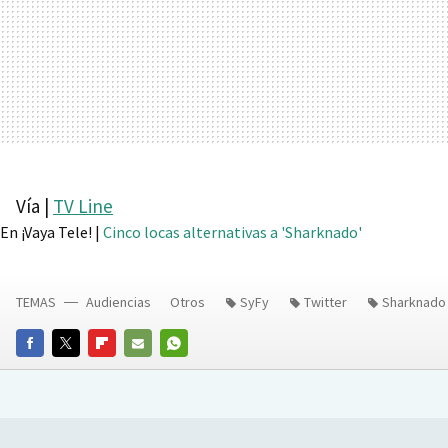
Vía |
TV Line
En ¡Vaya Tele! |
Cinco locas alternativas a 'Sharknado'
TEMAS
Audiencias
Otros
SyFy
Twitter
Sharknado
FACEBOOK
TWITTER
FLIPBOARD
E-
WHATSAPP
MAIL