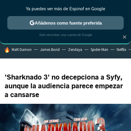
Ya puedes ver más de Espinof en Google
MENÚ
NUEVO
Añádenos como fuente preferida
CRÍTICA
ESTRENOS
REALITY
ANIME
RANKINGS CINE
RA
Solo necesitas una cuenta de Google
×
HOY SE HABLA DE
Matt Damon
James Bond
Zendaya
Spider-Man
Netflix
'Sharknado 3' no decepciona a Syfy,
aunque la audiencia parece empezar
a cansarse