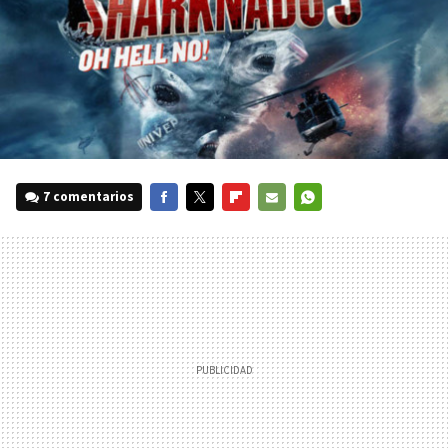
7 comentarios
FACEBOOK
TWITTER
FLIPBOARD
E-
WHATSAPP
MAIL