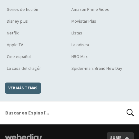
Series de ficción
Amazon Prime Video
Disney plus
Movistar Plus
Netflix
Listas
Apple TV
La odisea
Cine español
HBO Max
La casa del dragón
Spider-man: Brand New Day
VER MÁS TEMAS
BUSCA
SUBIR