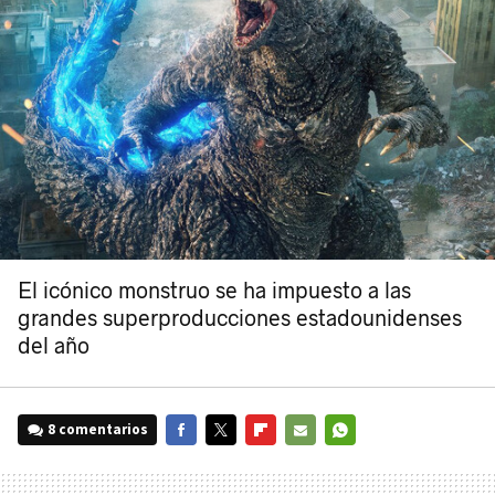
El icónico monstruo se ha impuesto a las
grandes superproducciones estadounidenses
del año
8 comentarios
FACEBOOK
TWITTER
FLIPBOARD
E-
WHATSAPP
MAIL