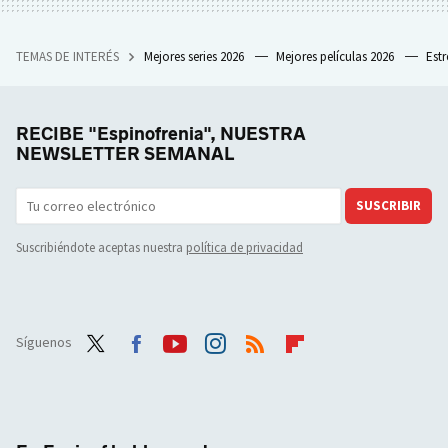
TEMAS DE INTERÉS
Mejores series 2026
Mejores películas 2026
Est
RECIBE "Espinofrenia", NUESTRA
NEWSLETTER SEMANAL
SUSCRIBIR
Suscribiéndote aceptas nuestra
política de privacidad
Síguenos
Twit
Face
Yout
Inst
RSS
Flip
ter
boo
ube
agra
boar
k
m
d