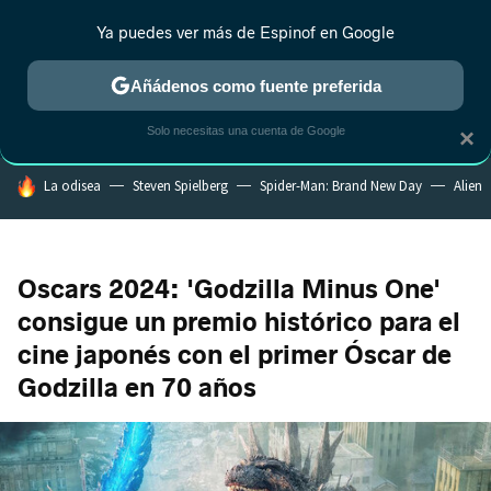
Ya puedes ver más de Espinof en Google
CRÍTICA
ESTRENOS
REALITY
ANIME
RANKINGS CINE
RA
Añádenos como fuente preferida
Solo necesitas una cuenta de Google
×
HOY SE HABLA DE
La odisea
Steven Spielberg
Spider-Man: Brand New Day
Alien
Oscars 2024: 'Godzilla Minus One'
consigue un premio histórico para el
cine japonés con el primer Óscar de
Godzilla en 70 años