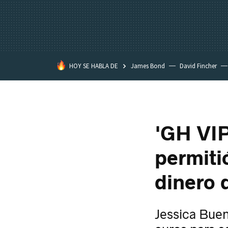
HOY SE HABLA DE
James Bond
David Fincher
Assassination Classroom
'GH VIP
permiti
dinero 
Jessica Buen