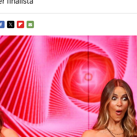
r finalista
ACEBOOK
TWITTER
FLIPBOARD
E-
MAIL