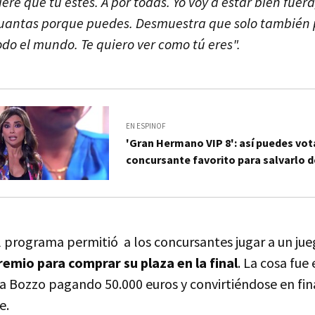
ere que tú estés. A por todas. Yo voy a estar bien fuera
guantas porque puedes. Desmuestra que solo también
odo el mundo. Te quiero ver como tú eres".
EN ESPINOF
'Gran Hermano VIP 8': así puedes vota
concursante favorito para salvarlo d
l programa permitió a los concursantes jugar a un jue
remio para comprar su plaza en la final
. La cosa fue
a Bozzo pagando 50.000 euros y convirtiéndose en fin
e.