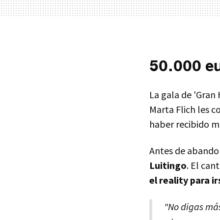
50.000 e
La gala de 'Gran
Marta Flich les 
haber recibido me
Antes de abandon
Luitingo
. El can
el reality para ir
"No digas más 