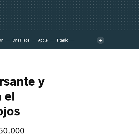
an
One Piece
Apple
Titanic
rsante y
 el
ojos
 50.000