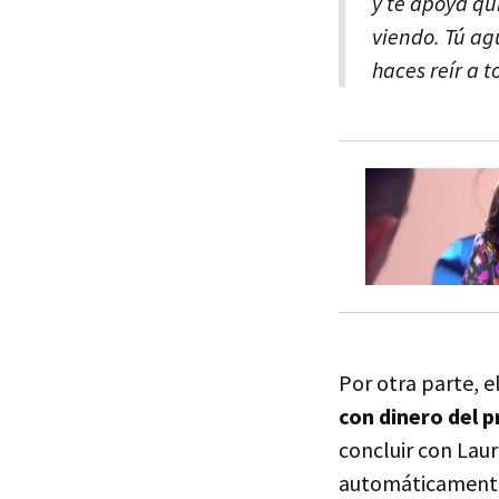
y te apoya qui
viendo. Tú a
haces reír a t
Por otra parte, e
con dinero del p
concluir con Laur
automáticament