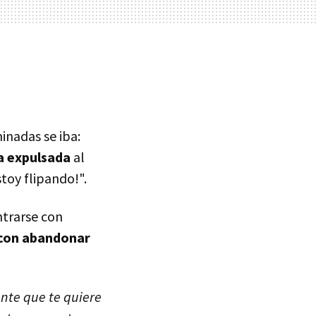
inadas se iba:
a expulsada
al
toy flipando!".
ntrarse con
con abandonar
ente que te quiere