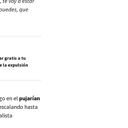
, te voy a estar
 puedes, que
r gratis a tu
e la expulsión
go en el
pujarían
 escalando hasta
alista