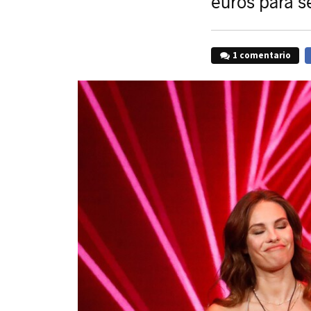
euros para se
1 comentario
F