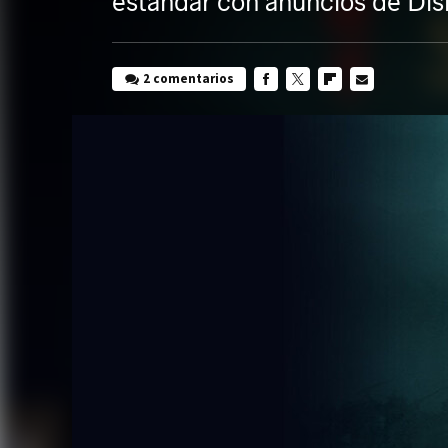
estándar con anuncios de Dis
2 comentarios
FACEBOOK
TWITTER
FLIPBOARD
E-
MAIL