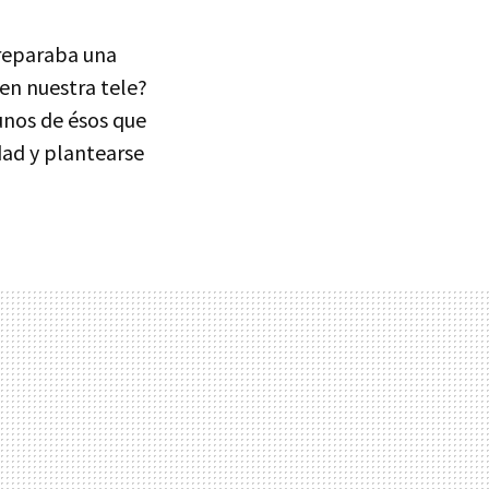
reparaba una
n en nuestra tele?
unos de ésos que
dad y plantearse