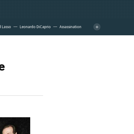
d Lasso
Leonardo DiCaprio
Assassination
e