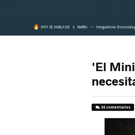
HOY SE HABLA DE
Netflix
Vengadores: Doomsda
Classroom
Spider-Man: Brand
'El Mini
necesit
16 comentarios