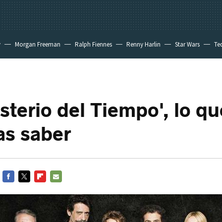
y
Morgan Freeman
Ralph Fiennes
Renny Harlin
Star Wars
Te
 New Day
sterio del Tiempo', lo qu
as saber
FACEBOOK
TWITTER
FLIPBOARD
E-
MAIL