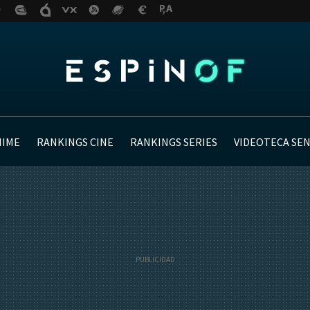
NIME
RANKINGS CINE
RANKINGS SERIES
VIDEOTECA SE