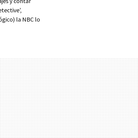
jes y contar
tective’,
gico) la NBC lo