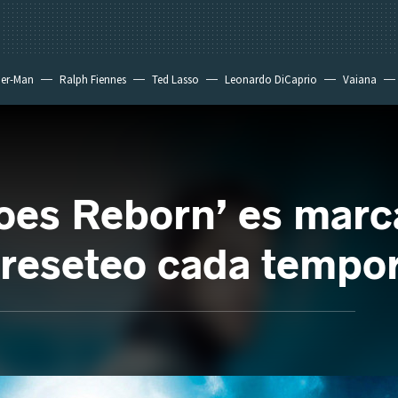
der-Man
Ralph Fiennes
Ted Lasso
Leonardo DiCaprio
Vaiana
roes Reborn’ es marc
 reseteo cada tempo