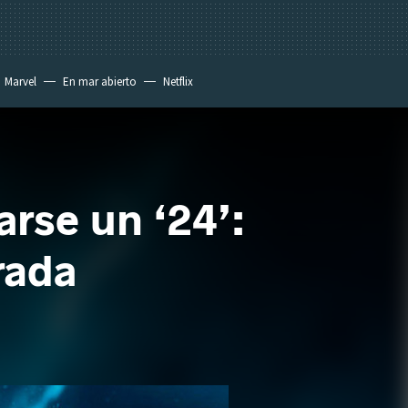
Marvel
En mar abierto
Netflix
arse un ‘24’:
rada