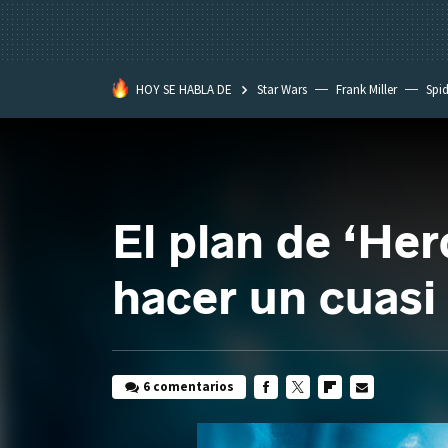
HOY SE HABLA DE
Star Wars
Frank Miller
Spi
El plan de ‘He
hacer un cuasi
6 comentarios
FACEBOOK
TWITTER
FLIPBOARD
E-
MAIL