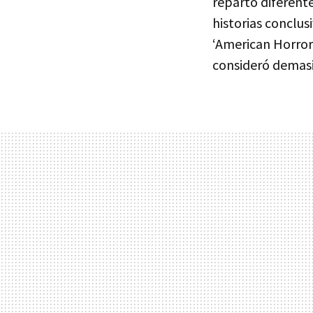
reparto diferent
historias conclu
‘American Horror 
consideró demasi