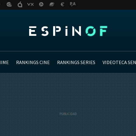
NIME
RANKINGS CINE
RANKINGS SERIES
VIDEOTECA SE