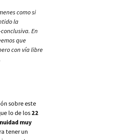
úmenes como si
ntido la
-conclusiva. En
reemos que
ro con vía libre
.
ión sobre este
ue lo de los
22
tinuidad muy
ra tener un