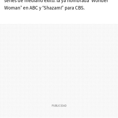
series de mediano éxito: la ya nombrada ‘Wonder
Woman’ en
ABC
y ‘Shazam!’ para
CBS
.