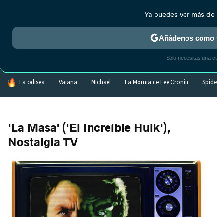
Ya puedes ver más de 
MENÚ
NUEVO
Añádenos como f
CRÍTICA
ESTRENOS
REALITY
ANIME
RANKINGS CINE
RA
Solo necesitas una c
HOY SE HABLA DE
La odisea
Vaiana
Michael
La Momia de Lee Cronin
Spide
'La Masa' ('El Increíble Hulk'),
Nostalgia TV