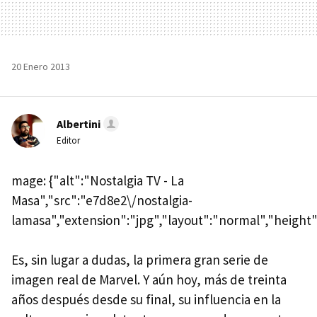
20 Enero 2013
Albertini
Editor
mage: {"alt":"Nostalgia TV - La
Masa","src":"e7d8e2\/nostalgia-
lamasa","extension":"jpg","layout":"normal","height"
Es, sin lugar a dudas, la primera gran serie de
imagen real de Marvel. Y aún hoy, más de treinta
años después desde su final, su influencia en la