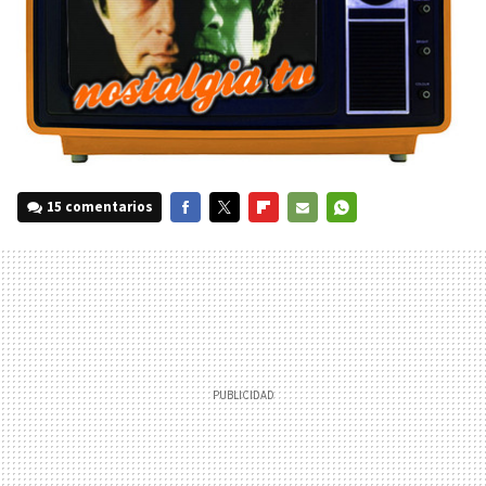
15 comentarios
FACEBOOK
TWITTER
FLIPBOARD
E-
WHATSAPP
MAIL