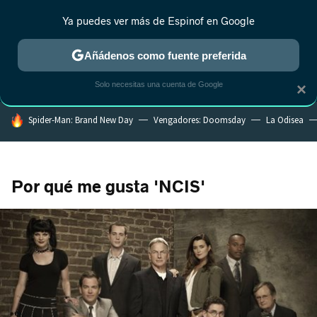
Ya puedes ver más de Espinof en Google
CRÍTICA
ESTRENOS
REALITY
ANIME
RANKINGS CINE
RA
Añádenos como fuente preferida
Solo necesitas una cuenta de Google
×
HOY SE HABLA DE
Spider-Man: Brand New Day
Vengadores: Doomsday
La Odisea
Por qué me gusta 'NCIS'