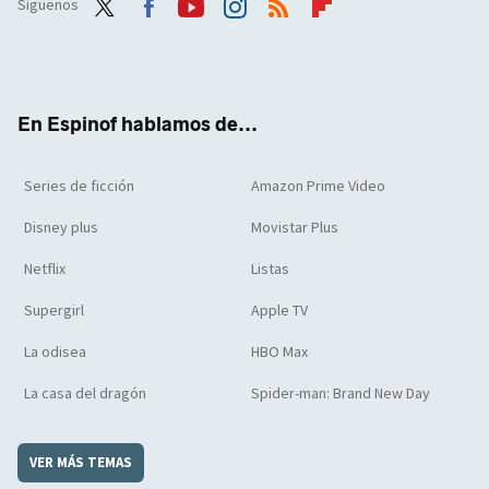
Síguenos
Twit
Face
Yout
Inst
RSS
Flip
ter
boo
ube
agra
boar
k
m
d
En Espinof hablamos de...
Series de ficción
Amazon Prime Video
Disney plus
Movistar Plus
Netflix
Listas
Supergirl
Apple TV
La odisea
HBO Max
La casa del dragón
Spider-man: Brand New Day
VER MÁS TEMAS