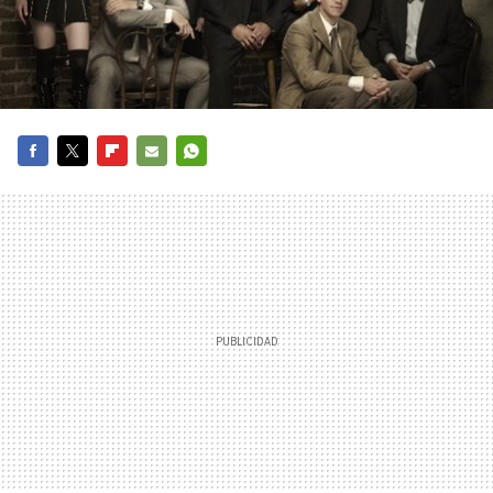
FACEBOOK
TWITTER
FLIPBOARD
E-
WHATSAPP
MAIL