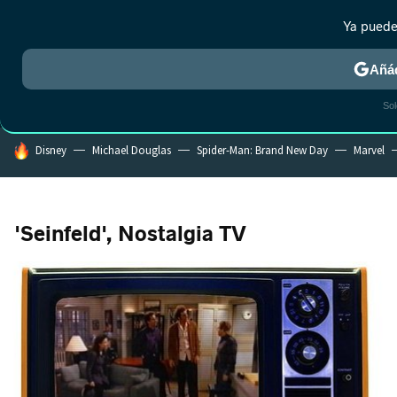
Ya puede
MENÚ
NUEVO
Añád
CRÍTICA
ESTRENOS
REALITY
ANIME
RANKINGS CINE
RA
Sol
HOY SE HABLA DE
Disney
Michael Douglas
Spider-Man: Brand New Day
Marvel
'Seinfeld', Nostalgia TV