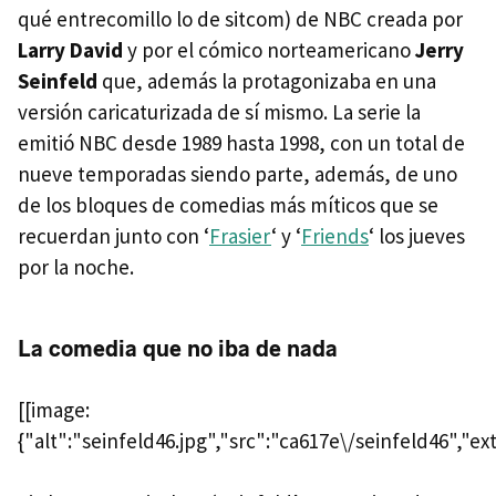
qué entrecomillo lo de sitcom) de
NBC
creada por
Larry David
y por el cómico norteamericano
Jerry
Seinfeld
que, además la protagonizaba en una
versión caricaturizada de sí mismo. La serie la
emitió
NBC
desde 1989 hasta 1998, con un total de
nueve temporadas siendo parte, además, de uno
de los bloques de comedias más míticos que se
recuerdan junto con ‘
Frasier
‘ y ‘
Friends
‘ los jueves
por la noche.
La comedia que no iba de nada
[[image:
{"alt":"seinfeld46.jpg","src":"ca617e\/seinfeld46","e