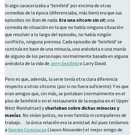
Si algo caracerizaba a ‘Seinfeld’ por encima de otras
comedias de la época (diferenciaba, más bien) era que sus
episodios no iban de nada.
Era una sitcom sin
sit
; una
comedia de situación en la que no había ninguna situación
que resolver a lo largo del episodio, no había ningún
conflicto, ninguna premisa. Cada episodio de ‘Seinfeld’ se
contruía en base de una minucia, una anécdota o una manía
de alguno de los personajes normalmente basada en alguna
anécdota de la vida de
Jerry Seinfeld
o Larry David.
Pero es que, además, la serie tenía otra clara diferencia
respecto a otras sitcoms (por si no fuera suficiente). Y es que
eran amigos que, sin más, se juntaban (normalmente en el
piso de Seinfeld o en el restaurante de la esquina en el Upper
West Manhattan) y
charlaban sobre dichas minucias y
manías
. No vivían juntos, no eran familia ni compañeros de
trabajo… la única relación era la amistad. Así pues teníamos
a
George Constanza
(Jason Alexander) el mejor amigo de