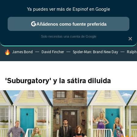
Ya puedes ver más de Espinof en Google
MENÚ
NUEVO
Añádenos como fuente preferida
CRÍTICA
ESTRENOS
REALITY
ANIME
RANKINGS CINE
RA
Solo necesitas una cuenta de Google
×
HOY SE HABLA DE
James Bond
David Fincher
Spider-Man: Brand New Day
Ralph
'Suburgatory' y la sátira diluida