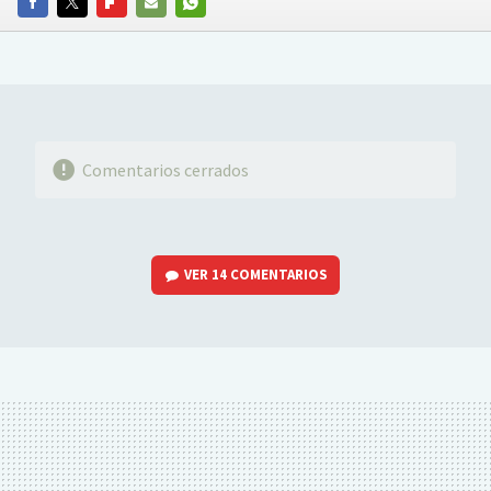
FACEBOOK
TWITTER
FLIPBOARD
E-
WHATSAPP
MAIL
Comentarios cerrados
VER
14 COMENTARIOS