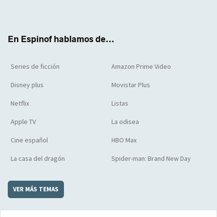
Twit
Face
Yout
Inst
RSS
Flip
ter
boo
ube
agra
boar
k
m
d
En Espinof hablamos de...
Series de ficción
Amazon Prime Video
Disney plus
Movistar Plus
Netflix
Listas
Apple TV
La odisea
Cine español
HBO Max
La casa del dragón
Spider-man: Brand New Day
VER MÁS TEMAS