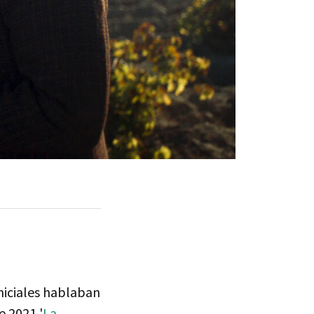
niciales hablaban
 2021 '
La