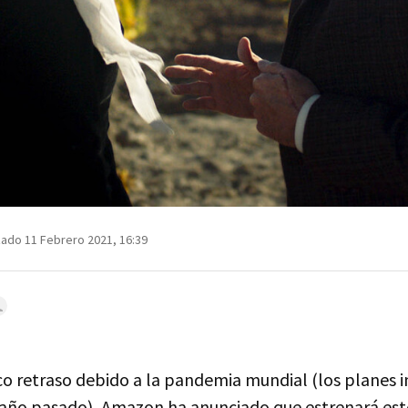
zado 11 Febrero 2021, 16:39
co retraso debido a la pandemia mundial (los planes i
año pasado), Amazon ha anunciado que estrenará este