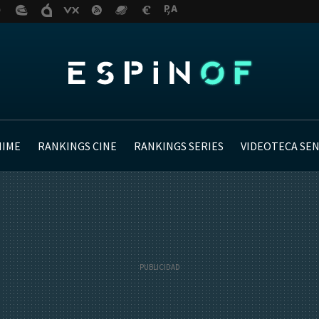
NIME
RANKINGS CINE
RANKINGS SERIES
VIDEOTECA SE