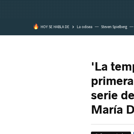
HOY SE HABLA DE
La odisea
Steven Spielberg
Kimetsu no Yaiba
'La tem
primera
serie d
María 