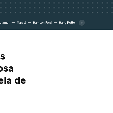
calamar
Marvel
Harrison Ford
Harry Potter
as
osa
ela de