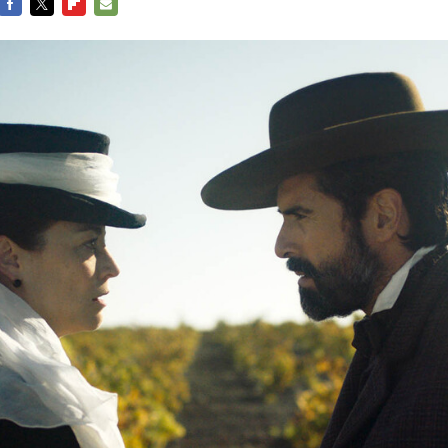
FACEBOOK
TWITTER
FLIPBOARD
E-
MAIL