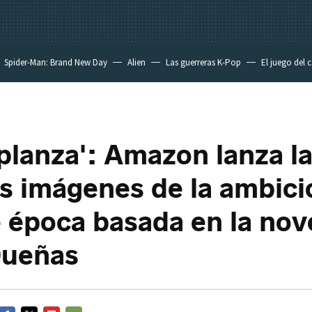
Spider-Man: Brand New Day
Alien
Las guerreras K-Pop
El juego del 
planza': Amazon lanza l
s imágenes de la ambici
e época basada en la nov
Dueñas