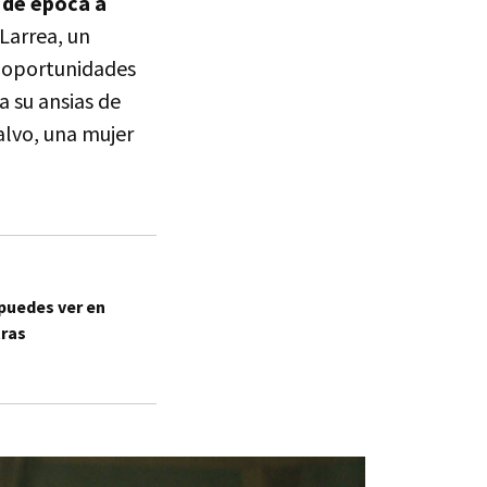
de época a
 Larrea, un
s oportunidades
 su ansias de
alvo, una mujer
 puedes ver en
tras