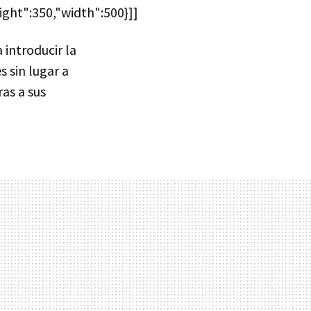
ight":350,"width":500}]]
 introducir la
es sin lugar a
ras a sus