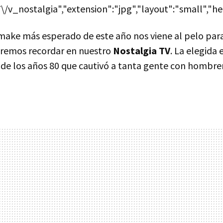
\/v_nostalgia","extension":"jpg","layout":"small","he
make más esperado de este año nos viene al pelo para
eremos recordar en nuestro
Nostalgia TV
. La elegida 
ie de los años 80 que cautivó a tanta gente con hombre