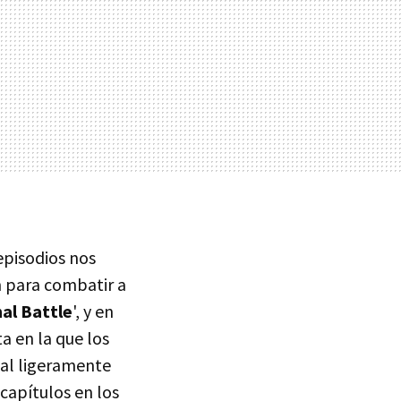
 episodios nos
n para combatir a
nal Battle
', y en
ta en la que los
nal ligeramente
 capítulos en los