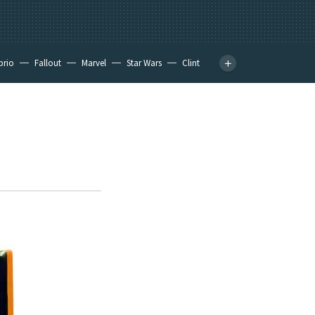
prio
Fallout
Marvel
Star Wars
Clint