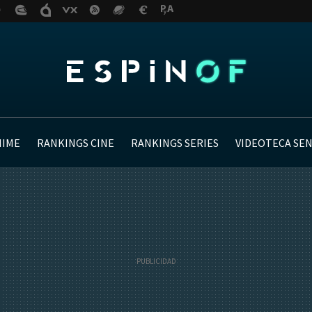
NIME
RANKINGS CINE
RANKINGS SERIES
VIDEOTECA SE