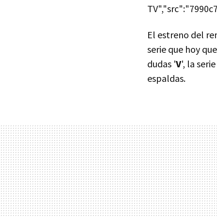
TV","src":"7990c7
El estreno del re
serie que hoy qu
dudas '
V
', la ser
espaldas.