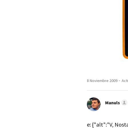
8 Noviembre 2009
Act
Manuls
e: {"alt":"V, Nost