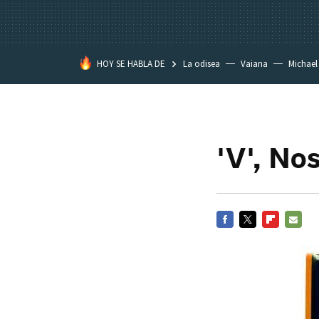
HOY SE HABLA DE
La odisea
Vaiana
Michael
Eastwood
'V', No
FACEBOOK
TWITTER
FLIPBOARD
E-
MAIL