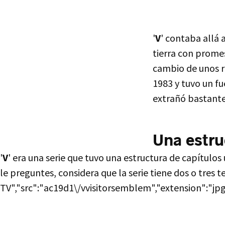
'
V
' contaba allá 
tierra con prome
cambio de unos r
1983 y tuvo un f
extrañó bastante
Una estru
'
V
' era una serie que tuvo una estructura de capítul
le preguntes, considera que la serie tiene dos o tres 
TV","src":"ac19d1\/vvisitorsemblem","extension":"jpg