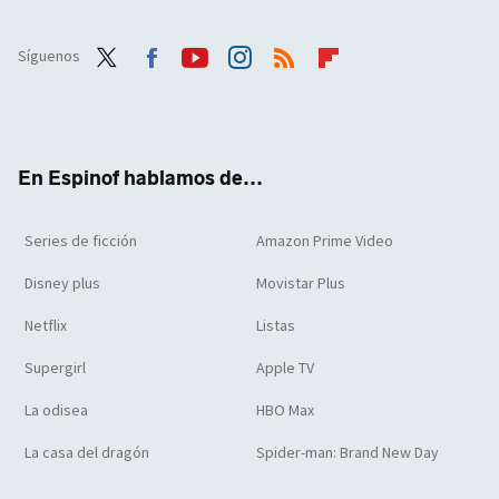
Síguenos
Twit
Face
Yout
Inst
RSS
Flip
ter
boo
ube
agra
boar
k
m
d
En Espinof hablamos de...
Series de ficción
Amazon Prime Video
Disney plus
Movistar Plus
Netflix
Listas
Supergirl
Apple TV
La odisea
HBO Max
La casa del dragón
Spider-man: Brand New Day