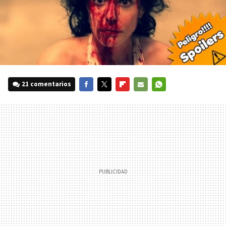
21 comentarios
FACEBOOK
TWITTER
FLIPBOARD
E-
WHATSAPP
MAIL