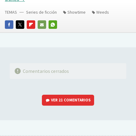
TEMAS
Series de ficción
Showtime
Weeds
FACEBOOK
TWITTER
FLIPBOARD
E-
WHATSAPP
MAIL
Comentarios cerrados
VER
21 COMENTARIOS