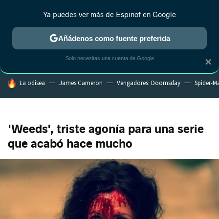
Ya puedes ver más de Espinof en Google
CRÍTICA
ESTRENOS
REALITY
ANIME
RANKINGS CINE
RA
Añádenos como fuente preferida
Solo necesitas una cuenta de Google
×
HOY SE HABLA DE
La odisea
James Cameron
Vengadores: Doomsday
Spider-M
'Weeds', triste agonía para una serie
que acabó hace mucho