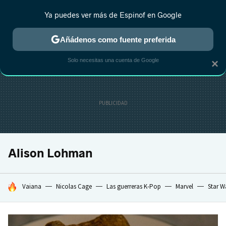
Ya puedes ver más de Espinof en Google
CRÍTICA
ESTRENOS
REALITY
ANIME
RANKINGS CINE
RA
Añádenos como fuente preferida
Solo necesitas una cuenta de Google
×
Alison Lohman
HOY SE HABLA DE
Vaiana
Nicolas Cage
Las guerreras K-Pop
Marvel
Star W