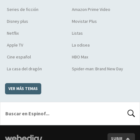
Series de ficción
Amazon Prime Video
Disney plus
Movistar Plus
Netflix
Listas
Apple TV
La odisea
Cine español
HBO Max
La casa del dragón
Spider-man: Brand New Day
VER MÁS TEMAS
BUSCA
SUBIR