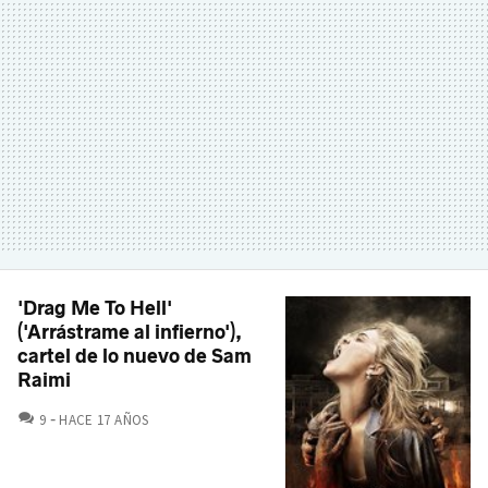
'Drag Me To Hell'
('Arrástrame al infierno'),
cartel de lo nuevo de Sam
Raimi
COMENTARIOS
9
HACE 17 AÑOS