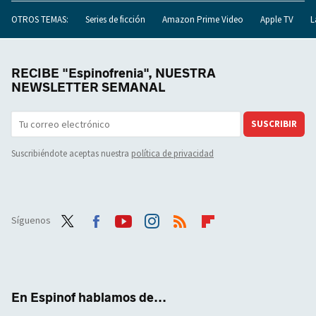
OTROS TEMAS:
Series de ficción
Amazon Prime Video
Apple TV
L
RECIBE "Espinofrenia", NUESTRA
NEWSLETTER SEMANAL
SUSCRIBIR
Suscribiéndote aceptas nuestra
política de privacidad
Síguenos
Twit
Face
Yout
Inst
RSS
Flip
ter
boo
ube
agra
boar
k
m
d
En Espinof hablamos de...