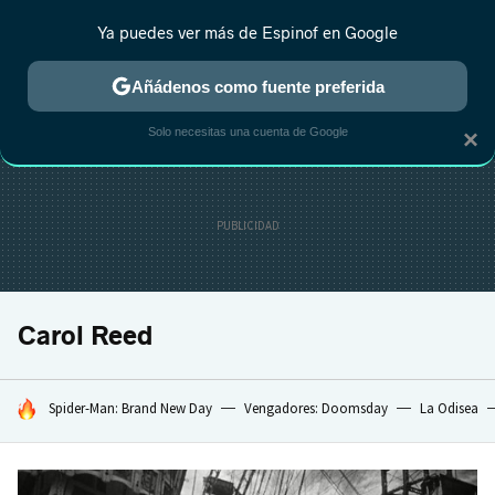
Ya puedes ver más de Espinof en Google
CRÍTICA
ESTRENOS
REALITY
ANIME
RANKINGS CINE
RA
Añádenos como fuente preferida
Solo necesitas una cuenta de Google
×
Carol Reed
HOY SE HABLA DE
Spider-Man: Brand New Day
Vengadores: Doomsday
La Odisea