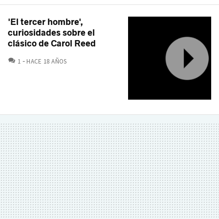
'El tercer hombre',
curiosidades sobre el
clásico de Carol Reed
COMENTARIOS
1
HACE 18 AÑOS