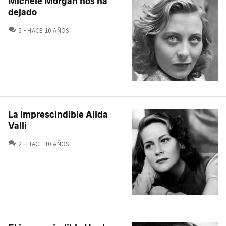
Michèle Morgan nos ha
dejado
COMENTARIOS
5
HACE 10 AÑOS
La imprescindible Alida
Valli
COMENTARIOS
2
HACE 10 AÑOS