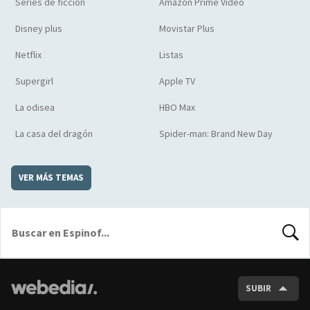
Series de ficción
Amazon Prime Video
Disney plus
Movistar Plus
Netflix
Listas
Supergirl
Apple TV
La odisea
HBO Max
La casa del dragón
Spider-man: Brand New Day
VER MÁS TEMAS
BUSCA
SUBIR