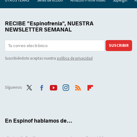
OTROS TEMAS:
Series de ficción
Amazon Prime Video
Supergirl
A
RECIBE "Espinofrenia", NUESTRA
NEWSLETTER SEMANAL
SUSCRIBIR
Suscribiéndote aceptas nuestra
política de privacidad
Síguenos
Twit
Face
Yout
Inst
RSS
Flip
ter
boo
ube
agra
boar
k
m
d
En Espinof hablamos de...