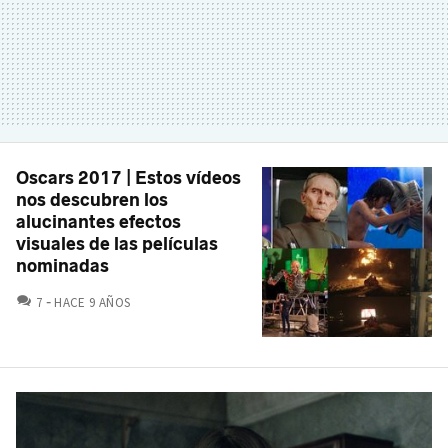
Oscars 2017 | Estos vídeos
nos descubren los
alucinantes efectos
visuales de las películas
nominadas
COMENTARIOS
7
HACE 9 AÑOS