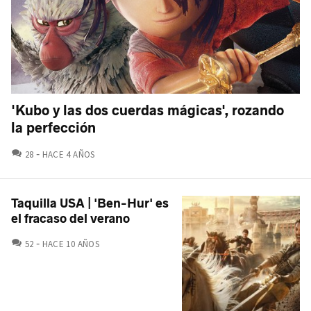
'Kubo y las dos cuerdas mágicas', rozando
la perfección
COMENTARIOS
28
HACE 4 AÑOS
Taquilla USA | 'Ben-Hur' es
el fracaso del verano
COMENTARIOS
52
HACE 10 AÑOS