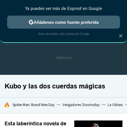
Ya puedes ver más de Espinof en Google
CRÍTICA
ESTRENOS
REALITY
ANIME
RANKINGS CINE
RA
Añádenos como fuente preferida
Solo necesitas una cuenta de Google
×
Kubo y las dos cuerdas mágicas
HOY SE HABLA DE
Spider-Man: Brand New Day
Vengadores: Doomsday
La Odisea
Esta laberíntica novela de