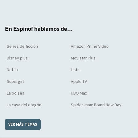
Twit
Face
Yout
Inst
RSS
Flip
ter
boo
ube
agra
boar
k
m
d
En Espinof hablamos de...
Series de ficción
Amazon Prime Video
Disney plus
Movistar Plus
Netflix
Listas
Supergirl
Apple TV
La odisea
HBO Max
La casa del dragón
Spider-man: Brand New Day
VER MÁS TEMAS