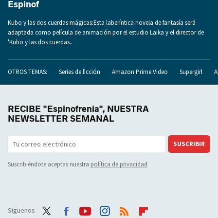
Espinof
Kubo y las dos cuerdas mágicas:Esta laberíntica novela de fantasía será
adaptada como película de animación por el estudio Laika y el director de
'Kubo y las dos cuerdas..
OTROS TEMAS:
Series de ficción
Amazon Prime Video
Supergirl
A
RECIBE "Espinofrenia", NUESTRA
NEWSLETTER SEMANAL
SUSCRIBIR
Suscribiéndote aceptas nuestra
política de privacidad
Síguenos