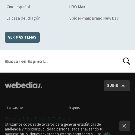
Cine español
HBO Max
La casa del dragón
Spider-man: Brand New Day
VER MÁS TEMAS
BUSCA
SUBIR
Sensacine
Espinof
Otras publicaciones de Webedia
Utilizamos cookies de terceros para generar estadísticas de
audiencia y mostrar publicidad personalizada analizando tu
navegación. Si sigues navegando estarás aceptando su uso.
Más