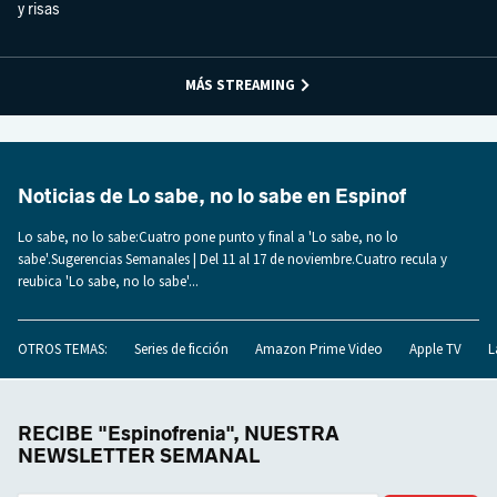
y risas
MÁS STREAMING
Noticias de Lo sabe, no lo sabe en Espinof
Lo sabe, no lo sabe:Cuatro pone punto y final a 'Lo sabe, no lo
sabe'.Sugerencias Semanales | Del 11 al 17 de noviembre.Cuatro recula y
reubica 'Lo sabe, no lo sabe'...
OTROS TEMAS:
Series de ficción
Amazon Prime Video
Apple TV
L
RECIBE "Espinofrenia", NUESTRA
NEWSLETTER SEMANAL