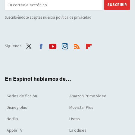
SUSCRIBIR
Suscribiéndote aceptas nuestra
política de privacidad
Síguenos
Twit
Face
Yout
Inst
RSS
Flip
ter
boo
ube
agra
boar
k
m
d
En Espinof hablamos de...
Series de ficción
Amazon Prime Video
Disney plus
Movistar Plus
Netflix
Listas
Apple TV
La odisea