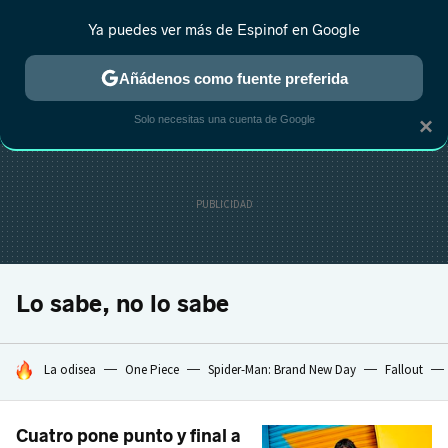
Ya puedes ver más de Espinof en Google
CRÍTICA
ESTRENOS
REALITY
ANIME
RANKINGS CINE
RA
Añádenos como fuente preferida
Solo necesitas una cuenta de Google
×
Lo sabe, no lo sabe
HOY SE HABLA DE
La odisea
One Piece
Spider-Man: Brand New Day
Fallout
Cuatro pone punto y final a