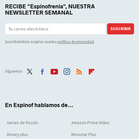
RECIBE "Espinofrenia", NUESTRA
NEWSLETTER SEMANAL
SUSCRIBIR
Suscribiéndote aceptas nuestra
política de privacidad
Síguenos
Twit
Face
Yout
Inst
RSS
Flip
ter
boo
ube
agra
boar
k
m
d
En Espinof hablamos de...
Series de ficción
Amazon Prime Video
Disney plus
Movistar Plus