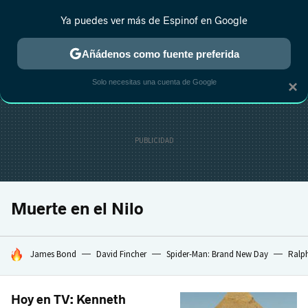
Ya puedes ver más de Espinof en Google
CRÍTICA
ESTRENOS
REALITY
ANIME
RANKINGS CINE
RA
Añádenos como fuente preferida
Solo necesitas una cuenta de Google
×
Muerte en el Nilo
HOY SE HABLA DE
James Bond
David Fincher
Spider-Man: Brand New Day
Ralph
Hoy en TV: Kenneth