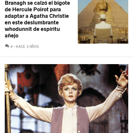
Branagh se calzó el bigote
de Hercule Poirot para
adaptar a Agatha Christie
en este deslumbrante
whodunnit de espíritu
añejo
COMENTARIOS
6
HACE 3 AÑOS