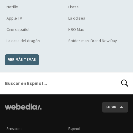
Netflix
Listas
Apple TV
La odisea
Cine español
HBO Max
La casa del dragón
Spider-man: Brand New Day
VER MÁS TEMAS
BUSCA
SUBIR
Sensacine
Espinof