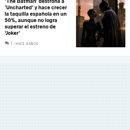
'The Batman' destrona a
'Uncharted' y hace crecer
la taquilla española en un
50%, aunque no logra
superar el estreno de
'Joker'
COMENTARIOS
7
HACE 4 AÑOS