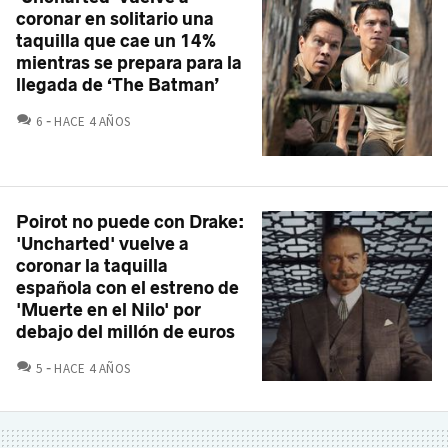
coronar en solitario una
taquilla que cae un 14%
mientras se prepara para la
llegada de ‘The Batman’
COMENTARIOS
6
HACE 4 AÑOS
Poirot no puede con Drake:
'Uncharted' vuelve a
coronar la taquilla
española con el estreno de
'Muerte en el Nilo' por
debajo del millón de euros
COMENTARIOS
5
HACE 4 AÑOS