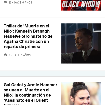
COMENTARIOS
26
HACE 6 AÑOS
Tráiler de 'Muerte en el
Nilo': Kenneth Branagh
resuelve otro misterio de
Agatha Christie con un
reparto de primera
COMENTARIOS
7
HACE 6 AÑOS
Gal Gadot y Armie Hammer
se unen a 'Muerte en el
Nilo', la continuación de
'Asesinato en el Orient