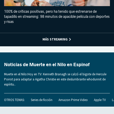
100% de críticas positivas, pero ha tenido que estrenarse de
tapadillo en streaming: 98 minutos de apacible película con deportes
y risas
MÁS STREAMING
Noticias de Muerte en el Nilo en Espinof
Muerte en el Nilo:Hoy en TV: Kenneth Branagh se calzó el bigote de Hercule
Poirot para adaptar a Agatha Christie en este deslumbrante whodunnit de
espíritu..
OTROS TEMAS:
Series de ficción
Amazon Prime Video
Apple TV
L