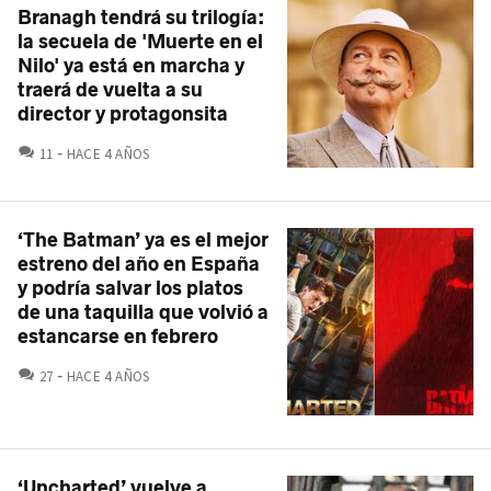
Branagh tendrá su trilogía:
la secuela de 'Muerte en el
Nilo' ya está en marcha y
traerá de vuelta a su
director y protagonsita
COMENTARIOS
11
HACE 4 AÑOS
‘The Batman’ ya es el mejor
estreno del año en España
y podría salvar los platos
de una taquilla que volvió a
estancarse en febrero
COMENTARIOS
27
HACE 4 AÑOS
‘Uncharted’ vuelve a