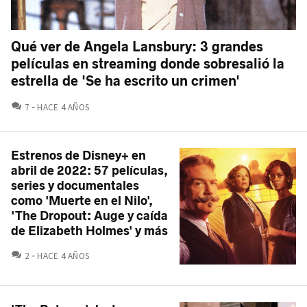
Qué ver de Angela Lansbury: 3 grandes
películas en streaming donde sobresalió la
estrella de 'Se ha escrito un crimen'
COMENTARIOS
7
HACE 4 AÑOS
Estrenos de Disney+ en
abril de 2022: 57 películas,
series y documentales
como 'Muerte en el Nilo',
'The Dropout: Auge y caída
de Elizabeth Holmes' y más
COMENTARIOS
2
HACE 4 AÑOS