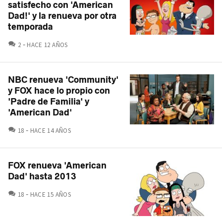
satisfecho con 'American
Dad!' y la renueva por otra
temporada
COMENTARIOS
2
HACE 12 AÑOS
NBC renueva 'Community'
y FOX hace lo propio con
'Padre de Familia' y
'American Dad'
COMENTARIOS
18
HACE 14 AÑOS
FOX renueva 'American
Dad' hasta 2013
COMENTARIOS
18
HACE 15 AÑOS