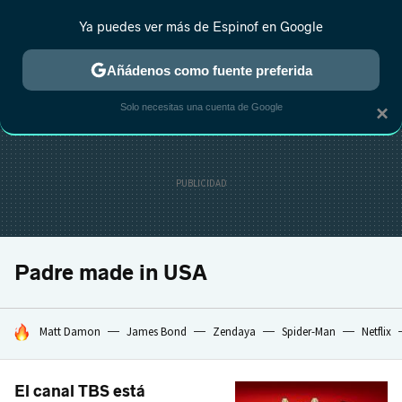
Ya puedes ver más de Espinof en Google
CRÍTICA
ESTRENOS
REALITY
ANIME
RANKINGS CINE
RA
Añádenos como fuente preferida
Solo necesitas una cuenta de Google
×
Padre made in USA
HOY SE HABLA DE
Matt Damon
James Bond
Zendaya
Spider-Man
Netflix
El canal TBS está