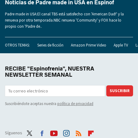
Noticias de Padre made in USA en Espinof
Padre made in USA:El canal TBS está satisfecho con 'American Dad!' y la
renueva por otra temporada.NBC renueva 'Community' y FOX hace lo
propio con 'Padre de..
OTROS TEMAS:
Series de ficción
Amazon Prime Video
Apple TV
L
RECIBE "Espinofrenia", NUESTRA
NEWSLETTER SEMANAL
SUSCRIBIR
Suscribiéndote aceptas nuestra
política de privacidad
Síguenos