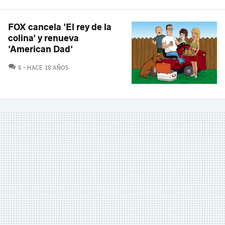
FOX cancela 'El rey de la
colina' y renueva
'American Dad'
COMENTARIOS
6
HACE 18 AÑOS