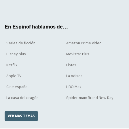
Twit
Face
Yout
Inst
RSS
Flip
ter
boo
ube
agra
boar
k
m
d
En Espinof hablamos de...
Series de ficción
Amazon Prime Video
Disney plus
Movistar Plus
Netflix
Listas
Apple TV
La odisea
Cine español
HBO Max
La casa del dragón
Spider-man: Brand New Day
VER MÁS TEMAS