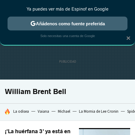
Ya puedes ver más de Espinof en Google
CRÍTICA
ESTRENOS
REALITY
ANIME
RANKINGS CINE
RA
Añádenos como fuente preferida
Solo necesitas una cuenta de Google
×
William Brent Bell
HOY SE HABLA DE
La odisea
Vaiana
Michael
La Momia de Lee Cronin
Spid
¡'La huérfana 3' ya está en