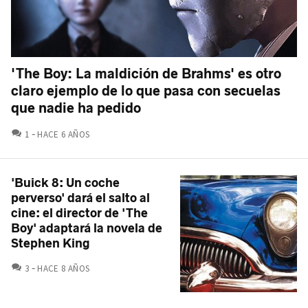
'The Boy: La maldición de Brahms' es otro
claro ejemplo de lo que pasa con secuelas
que nadie ha pedido
COMENTARIOS
1
HACE 6 AÑOS
'Buick 8: Un coche
perverso' dará el salto al
cine: el director de 'The
Boy' adaptará la novela de
Stephen King
COMENTARIOS
3
HACE 8 AÑOS