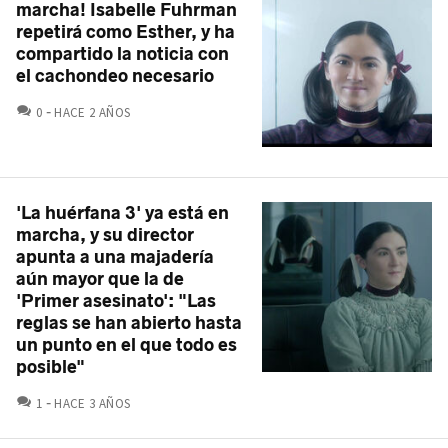
marcha! Isabelle Fuhrman
repetirá como Esther, y ha
compartido la noticia con
el cachondeo necesario
COMENTARIOS
0
HACE 2 AÑOS
'La huérfana 3' ya está en
marcha, y su director
apunta a una majadería
aún mayor que la de
'Primer asesinato': "Las
reglas se han abierto hasta
un punto en el que todo es
posible"
COMENTARIOS
1
HACE 3 AÑOS