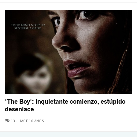
'The Boy': inquietante comienzo, estúpido
desenlace
COMENTARIOS
13
HACE 10 AÑOS