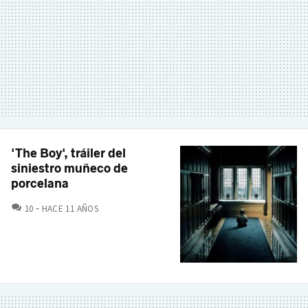
'The Boy', tráiler del
siniestro muñeco de
porcelana
COMENTARIOS
10
HACE 11 AÑOS