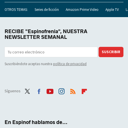
OTROS TEMAS:
Series de ficción
Amazon Prime Video
Apple TV
L
RECIBE "Espinofrenia", NUESTRA
NEWSLETTER SEMANAL
SUSCRIBIR
Suscribiéndote aceptas nuestra
política de privacidad
Síguenos
Twit
Face
Yout
Inst
RSS
Flip
ter
boo
ube
agra
boar
k
m
d
En Espinof hablamos de...