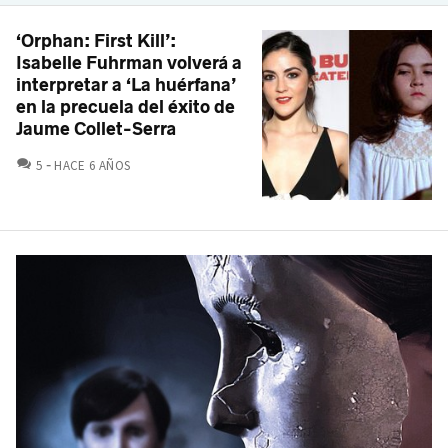
‘Orphan: First Kill’:
Isabelle Fuhrman volverá a
interpretar a ‘La huérfana’
en la precuela del éxito de
Jaume Collet-Serra
COMENTARIOS
5
HACE 6 AÑOS