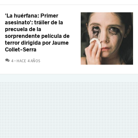
'La huérfana: Primer
asesinato': tráiler de la
precuela de la
sorprendente película de
terror dirigida por Jaume
Collet-Serra
COMENTARIOS
4
HACE 4 AÑOS