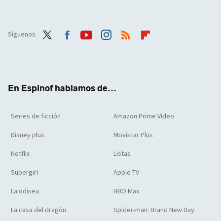
Síguenos
Twit
Face
Yout
Inst
RSS
Flip
ter
boo
ube
agra
boar
k
m
d
En Espinof hablamos de...
Series de ficción
Amazon Prime Video
Disney plus
Movistar Plus
Netflix
Listas
Supergirl
Apple TV
La odisea
HBO Max
La casa del dragón
Spider-man: Brand New Day