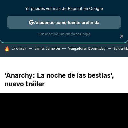
Ya puedes ver más de Espinof en Google
MENÚ
NUEVO
Añádenos como fuente preferida
CRÍTICA
ESTRENOS
REALITY
ANIME
RANKINGS CINE
RA
Solo necesitas una cuenta de Google
×
HOY SE HABLA DE
La odisea
James Cameron
Vengadores: Doomsday
Spider-M
'Anarchy: La noche de las bestias',
nuevo tráiler