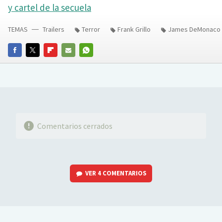
y cartel de la secuela
TEMAS
Trailers
Terror
Frank Grillo
James DeMonaco
FACEBOOK
TWITTER
FLIPBOARD
E-
WHATSAPP
MAIL
Comentarios cerrados
VER
4 COMENTARIOS