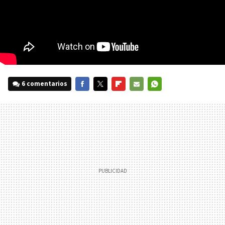
6 comentarios
FACEBOOK
TWITTER
FLIPBOARD
E-
WHATSAPP
MAIL