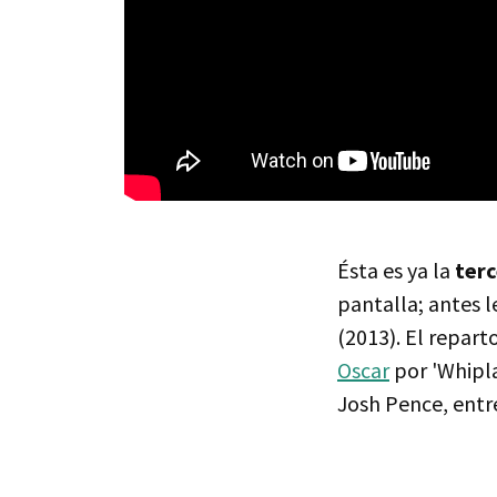
Ésta es ya la
terc
pantalla; antes l
(2013). El repar
Oscar
por 'Whipla
Josh Pence, entre