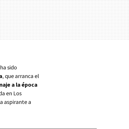
 ha sido
a
, que arranca el
aje a la época
da en Los
na aspirante a