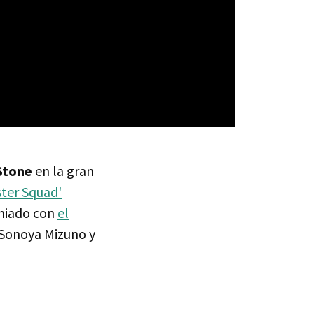
Stone
en la gran
ter Squad'
miado con
el
 Sonoya Mizuno y