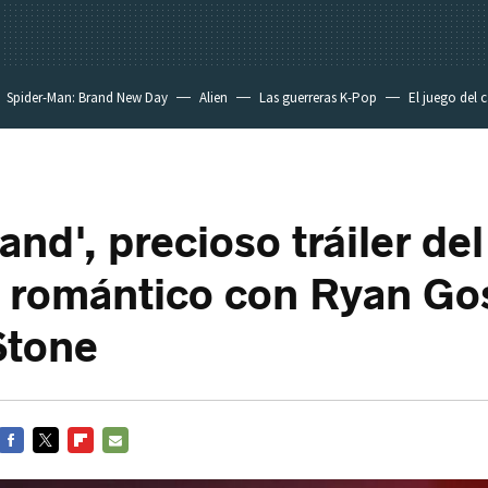
Spider-Man: Brand New Day
Alien
Las guerreras K-Pop
El juego del 
and', precioso tráiler del
 romántico con Ryan Gos
tone
FACEBOOK
TWITTER
FLIPBOARD
E-