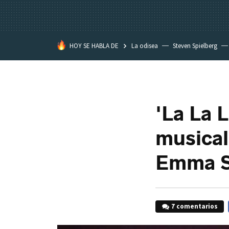
HOY SE HABLA DE
La odisea
Steven Spielberg
Kimetsu no Yaiba
'La La L
musical
Emma S
7 comentarios