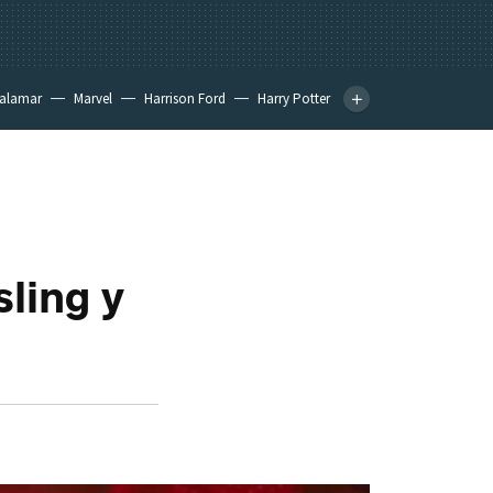
calamar
Marvel
Harrison Ford
Harry Potter
ling y