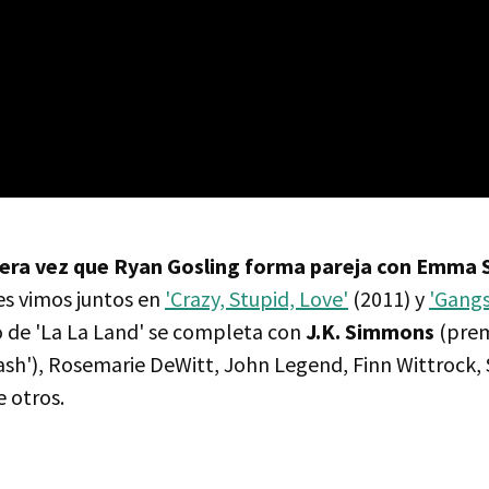
era vez que Ryan Gosling forma pareja con Emma 
es vimos juntos en
'Crazy, Stupid, Love'
(2011) y
'Gangs
to de 'La La Land' se completa con
J.K. Simmons
(pre
sh'), Rosemarie DeWitt, John Legend, Finn Wittrock,
 otros.