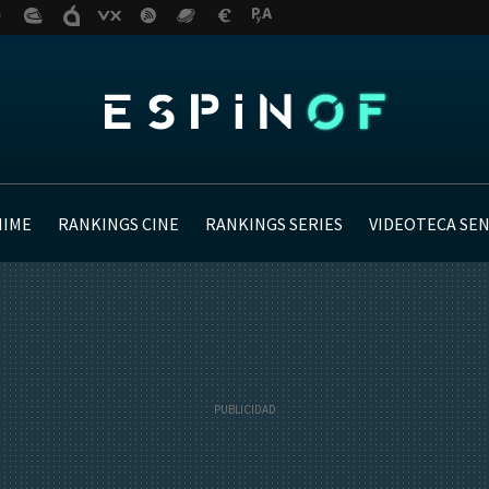
NIME
RANKINGS CINE
RANKINGS SERIES
VIDEOTECA SE