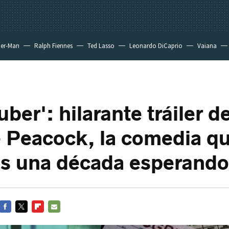
der-Man
Ralph Fiennes
Ted Lasso
Leonardo DiCaprio
Vaiana
er': hilarante tráiler de
e Peacock, la comedia q
s una década esperando
FACEBOOK
TWITTER
FLIPBOARD
E-