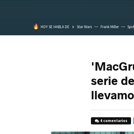
HOY SE HABLA DE
Star Wars
Frank Miller
Spi
'MacGrub
serie d
llevamo
4 comentarios