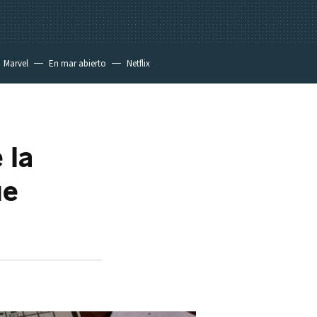
Marvel
En mar abierto
Netflix
 la
ue