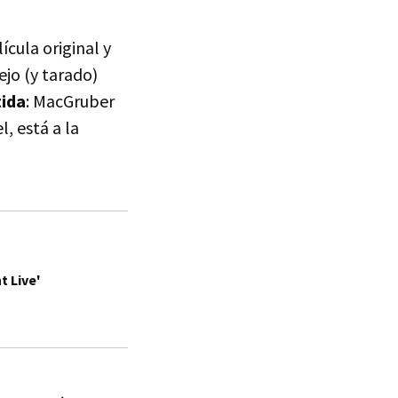
ícula original y
ejo (y tarado)
tida
: MacGruber
l, está a la
t Live'