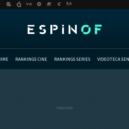
NIME
RANKINGS CINE
RANKINGS SERIES
VIDEOTECA SE