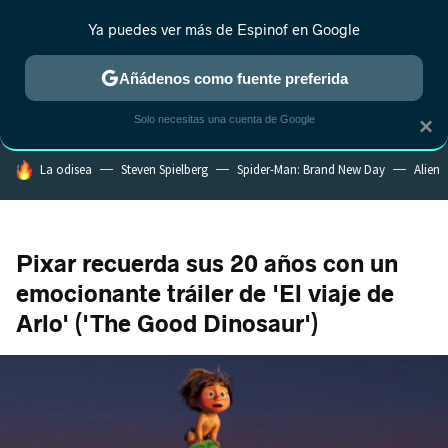
Ya puedes ver más de Espinof en Google
CRÍTICA
ESTRENOS
REALITY
ANIME
RANKINGS CINE
RA
Añádenos como fuente preferida
Solo necesitas una cuenta de Google
×
HOY SE HABLA DE
La odisea
Steven Spielberg
Spider-Man: Brand New Day
Alien
Pixar recuerda sus 20 años con un
emocionante tráiler de 'El viaje de
Arlo' ('The Good Dinosaur')