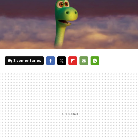
8 comentarios
FACEBOOK
TWITTER
FLIPBOARD
E-
WHATSAPP
MAIL