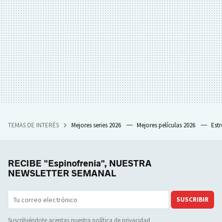
TEMAS DE INTERÉS
Mejores series 2026
Mejores películas 2026
Est
RECIBE "Espinofrenia", NUESTRA
NEWSLETTER SEMANAL
SUSCRIBIR
Suscribiéndote aceptas nuestra
política de privacidad