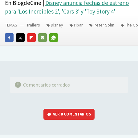
En BlogdeCine |
Disney anuncia fechas de estreno
para 'Los Increíbles 2', 'Cars 3' y 'Toy Story 4'
TEMAS
Trailers
Disney
Pixar
Peter Sohn
The Go
FACEBOOK
TWITTER
FLIPBOARD
E-
WHATSAPP
MAIL
Comentarios cerrados
VER
8 COMENTARIOS