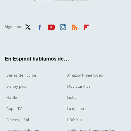
Síguenos
Twit
Face
Yout
Inst
RSS
Flip
ter
boo
ube
agra
boar
k
m
d
En Espinof hablamos de...
Series de ficción
Amazon Prime Video
Disney plus
Movistar Plus
Netflix
Listas
Apple TV
La odisea
Cine español
HBO Max
La casa del dragón
Spider-man: Brand New Day