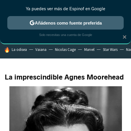
Ya puedes ver más de Espinof en Google
CRÍTICA
ESTRENOS
REALITY
ANIME
RANKINGS CINE
RA
Añádenos como fuente preferida
Solo necesitas una cuenta de Google
×
HOY SE HABLA DE
La odisea
Vaiana
Nicolas Cage
Marvel
Star Wars
Na
La imprescindible Agnes Moorehead