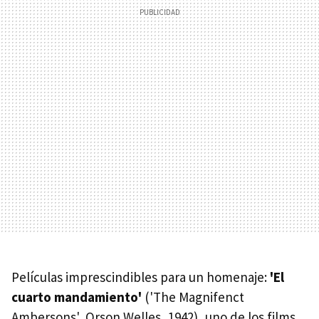
Películas imprescindibles para un homenaje:
'El
cuarto mandamiento'
('The Magnifenct
Ambersons', Orson Welles, 1942), uno de los films