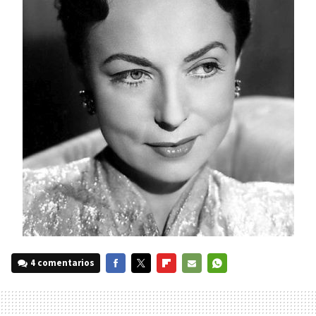
4 comentarios
FACEBOOK
TWITTER
FLIPBOARD
E-
WHATSAPP
MAIL