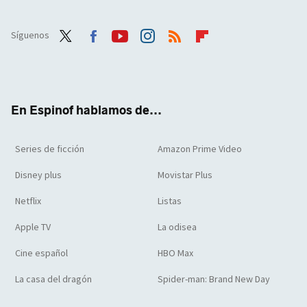
Síguenos
Twit
Face
Yout
Inst
RSS
Flip
ter
boo
ube
agra
boar
k
m
d
En Espinof hablamos de...
Series de ficción
Amazon Prime Video
Disney plus
Movistar Plus
Netflix
Listas
Apple TV
La odisea
Cine español
HBO Max
La casa del dragón
Spider-man: Brand New Day