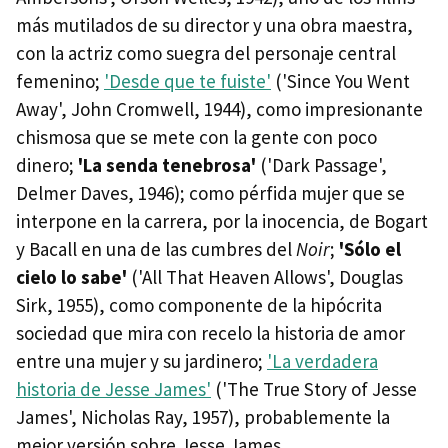
más mutilados de su director y una obra maestra,
con la actriz como suegra del personaje central
femenino;
'Desde que te fuiste'
('Since You Went
Away', John Cromwell, 1944), como impresionante
chismosa que se mete con la gente con poco
dinero;
'La senda tenebrosa'
('Dark Passage',
Delmer Daves, 1946); como pérfida mujer que se
interpone en la carrera, por la inocencia, de Bogart
y Bacall en una de las cumbres del
Noir
;
'Sólo el
cielo lo sabe'
('All That Heaven Allows', Douglas
Sirk, 1955), como componente de la hipócrita
sociedad que mira con recelo la historia de amor
entre una mujer y su jardinero;
'La verdadera
historia de Jesse James'
('The True Story of Jesse
James', Nicholas Ray, 1957), probablemente la
mejor versión sobre Jesse James.