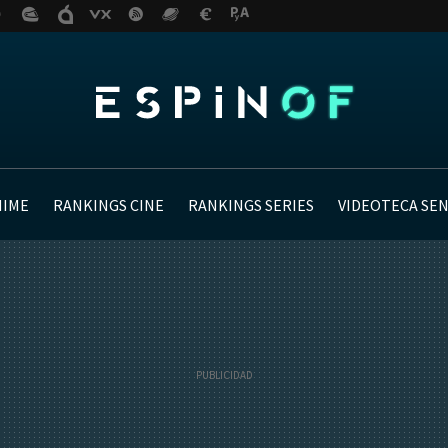
NIME
RANKINGS CINE
RANKINGS SERIES
VIDEOTECA SE