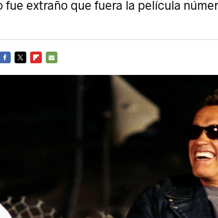
o fue extraño que fuera la película núm
FACEBOOK
TWITTER
FLIPBOARD
E-
MAIL