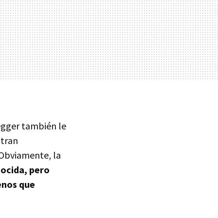
egger también le
ntran
 Obviamente, la
ocida, pero
enos que