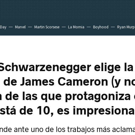
 Day
Marvel
Martin Scorsese
La Momia
Boyhood
Ryan Murp
Schwarzenegger elige la
a de James Cameron (y n
 de las que protagoniza é
stá de 10, es impresion
rinde ante uno de los trabajos más aclam