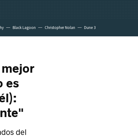
hy
Black Lagoon
Christopher Nolan
Dune 3
 mejor
o es
l):
ante"
ados del