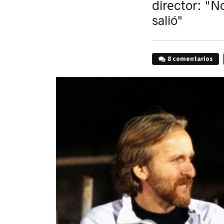
director: "N
salió"
8 comentarios