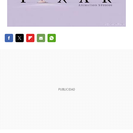
FACEBOOK
TWITTER
FLIPBOARD
E-
WHATSAPP
MAIL