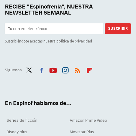
RECIBE "Espinofrenia", NUESTRA
NEWSLETTER SEMANAL
SUSCRIBIR
Suscribiéndote aceptas nuestra
política de privacidad
Síguenos
Twit
Face
Yout
Inst
RSS
Flip
ter
boo
ube
agra
boar
k
m
d
En Espinof hablamos de...
Series de ficción
Amazon Prime Video
Disney plus
Movistar Plus