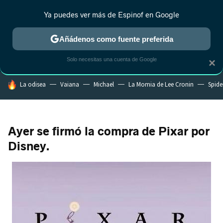
Ya puedes ver más de Espinof en Google
CRÍTICA
ESTRENOS
REALITY
ANIME
RANKINGS CINE
RA
Añádenos como fuente preferida
Solo necesitas una cuenta de Google
×
HOY SE HABLA DE
La odisea
Vaiana
Michael
La Momia de Lee Cronin
Spide
Ayer se firmó la compra de Pixar por
Disney.