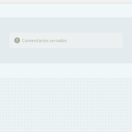
FACEBOOK
TWITTER
FLIPBOARD
E-
WHATSAPP
MAIL
Comentarios cerrados