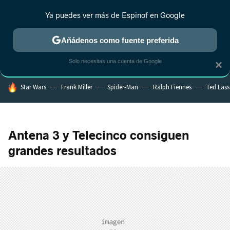
Ya puedes ver más de Espinof en Google
MENÚ
NUEVO
Añádenos como fuente preferida
CRÍTICA
ESTRENOS
REALITY
ANIME
RANKINGS CINE
RA
Solo necesitas una cuenta de Google
×
HOY SE HABLA DE
Star Wars
Frank Miller
Spider-Man
Ralph Fiennes
Ted Las
Antena 3 y Telecinco consiguen
grandes resultados