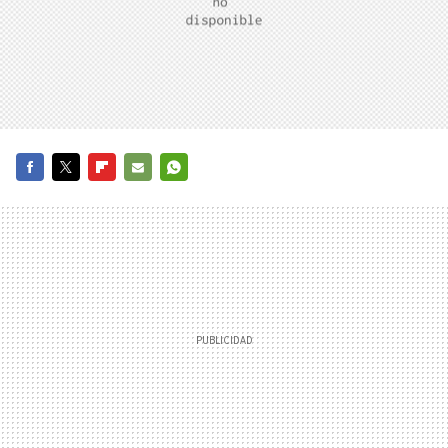
FACEBOOK
TWITTER
FLIPBOARD
E-
WHATSAPP
MAIL