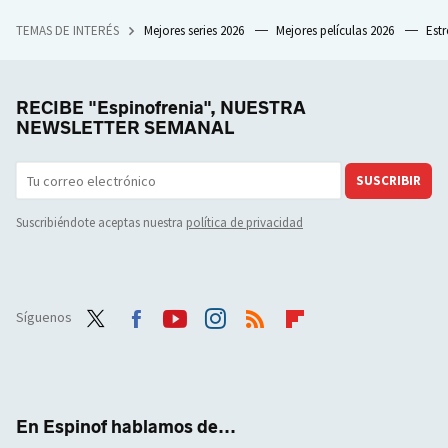
TEMAS DE INTERÉS
Mejores series 2026
Mejores películas 2026
Est
RECIBE "Espinofrenia", NUESTRA
NEWSLETTER SEMANAL
SUSCRIBIR
Suscribiéndote aceptas nuestra
política de privacidad
Síguenos
Twit
Face
Yout
Inst
RSS
Flip
ter
boo
ube
agra
boar
k
m
d
En Espinof hablamos de...