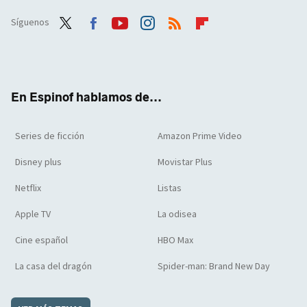
Síguenos
Twit
Face
Yout
Inst
RSS
Flip
ter
boo
ube
agra
boar
k
m
d
En Espinof hablamos de...
Series de ficción
Amazon Prime Video
Disney plus
Movistar Plus
Netflix
Listas
Apple TV
La odisea
Cine español
HBO Max
La casa del dragón
Spider-man: Brand New Day