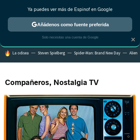
Ya puedes ver más de Espinof en Google
CRÍTICA
ESTRENOS
REALITY
ANIME
RANKINGS CINE
RA
Añádenos como fuente preferida
Solo necesitas una cuenta de Google
×
HOY SE HABLA DE
La odisea
Steven Spielberg
Spider-Man: Brand New Day
Alien
Compañeros, Nostalgia TV