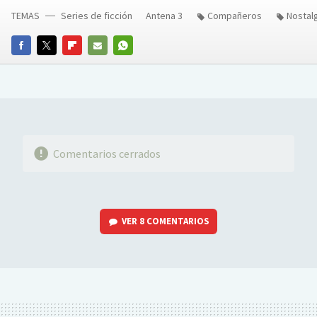
TEMAS
Series de ficción
Antena 3
Compañeros
Nostalg
FACEBOOK
TWITTER
FLIPBOARD
E-
WHATSAPP
MAIL
Comentarios cerrados
VER
8 COMENTARIOS