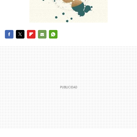
FACEBOOK
TWITTER
FLIPBOARD
E-
WHATSAPP
MAIL