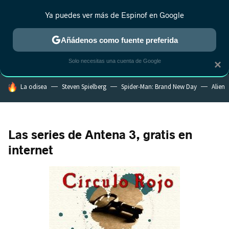
Ya puedes ver más de Espinof en Google
MENÚ
NUEVO
Añádenos como fuente preferida
CRÍTICA
ESTRENOS
REALITY
ANIME
RANKINGS CINE
RA
Solo necesitas una cuenta de Google
×
HOY SE HABLA DE
La odisea
Steven Spielberg
Spider-Man: Brand New Day
Alien
Las series de Antena 3, gratis en
internet