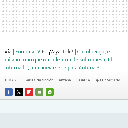
Vía |
FormulaTV
En ¡Vaya Tele! |
Circulo Rojo, el
mismo tono que un culebrón de sobremesa
,
El
internado, una nueva serie para Antena 3
TEMAS
Series de ficción
Antena 3
Online
El Internado
FACEBOOK
TWITTER
FLIPBOARD
E-
WHATSAPP
MAIL