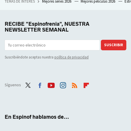
TEMAS DE INTERÉS
Mejores series 2026
Mejores películas 2026
Est
RECIBE "Espinofrenia", NUESTRA
NEWSLETTER SEMANAL
SUSCRIBIR
Suscribiéndote aceptas nuestra
política de privacidad
Síguenos
Twit
Face
Yout
Inst
RSS
Flip
ter
boo
ube
agra
boar
k
m
d
En Espinof hablamos de...