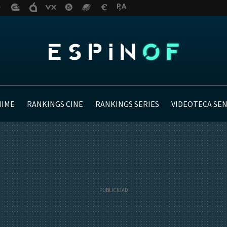
NIME
RANKINGS CINE
RANKINGS SERIES
VIDEOTECA SE