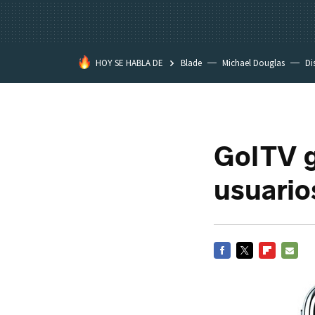
HOY SE HABLA DE
Blade
Michael Douglas
Di
GolTV g
usuario
FACEBOOK
TWITTER
FLIPBOARD
E-
MAIL