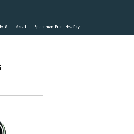
No. 8
Marvel
Spider-man: Brand New Day
s