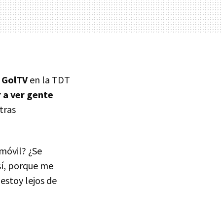
s
GolTV
en la TDT
 a ver gente
tras
 móvil? ¿Se
sí, porque me
estoy lejos de