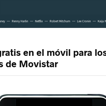
sney
Renny Harlin
Netflix
Robert Mitchum
Lee Cronin
Kaiju 
ratis en el móvil para lo
s de Movistar