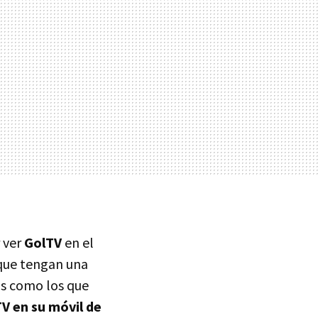
 ver
GolTV
en el
 que tengan una
os como los que
V en su móvil de