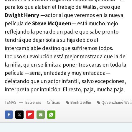
para los que alaban el trabajo de Wallis, creo que
Dwight Henry
—actor al que veremos en la nueva
película de
Steve McQueen
— está mucho mejo
reflejando la pena de un padre que sabe pronto
tendrá que dejar sola a su hija debido al
intercambiable destino que sufriremos todos.
Incluso su evolución está mejor mostrada que la de
la niña, quien se limita a poner tres caras en toda la
película —seria, enfadada y muy enfadada—
delatando que un actor infantil, salvo excepciones,
interpreta por intuición. El resto, paja, mucha paja.
TEMAS
Estrenos
Críticas
Benh Zeitlin
Quvenzhané Wall
FACEBOOK
TWITTER
FLIPBOARD
E-
WHATSAPP
MAIL