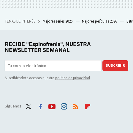
TEMAS DE INTERÉS
Mejores series 2026
Mejores películas 2026
Est
RECIBE "Espinofrenia", NUESTRA
NEWSLETTER SEMANAL
SUSCRIBIR
Suscribiéndote aceptas nuestra
política de privacidad
Síguenos
Twit
Face
Yout
Inst
RSS
Flip
ter
boo
ube
agra
boar