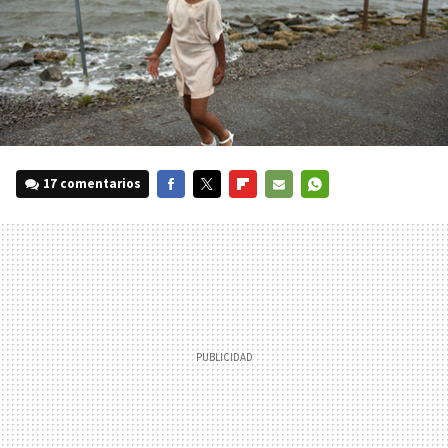
17 comentarios
FACEBOOK
TWITTER
FLIPBOARD
E-
WHATSAPP
MAIL