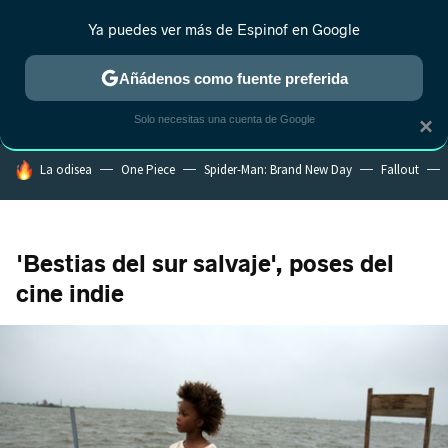
Ya puedes ver más de Espinof en Google
MENÚ
NUEVO
Añádenos como fuente preferida
CRÍTICA
ESTRENOS
REALITY
ANIME
RANKINGS CINE
RA
Solo necesitas una cuenta de Google
×
HOY SE HABLA DE
La odisea
One Piece
Spider-Man: Brand New Day
Fallout
'Bestias del sur salvaje', poses del
cine indie