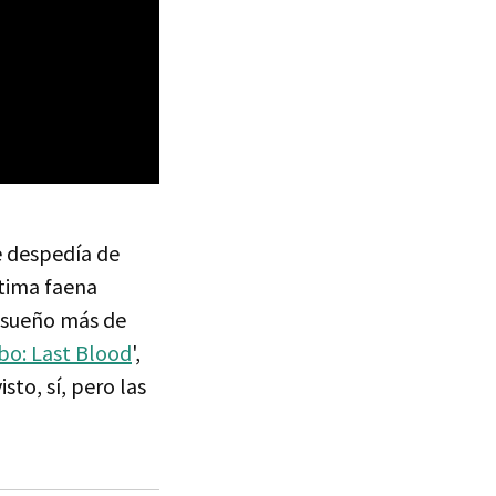
 despedía de
ltima faena
l sueño más de
o: Last Blood
',
to, sí, pero las