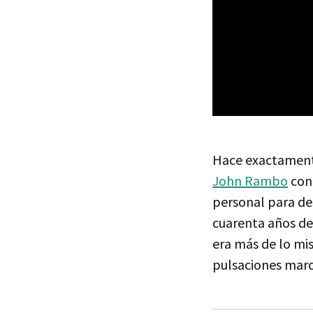
Hace exactament
John Rambo
co
personal para des
cuarenta años des
era más de lo mi
pulsaciones mar