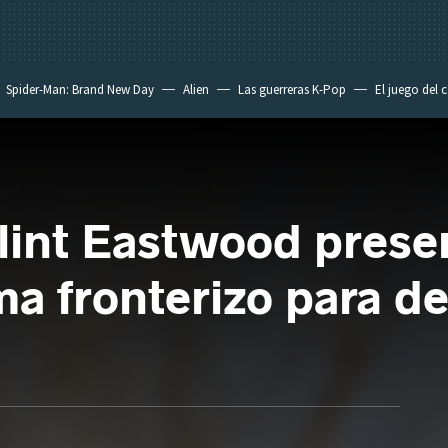
Spider-Man: Brand New Day
Alien
Las guerreras K-Pop
El juego del 
lint Eastwood prese
a fronterizo para de