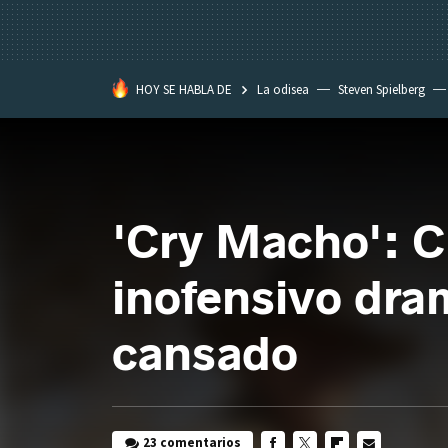
HOY SE HABLA DE
La odisea
Steven Spielberg
Kimetsu no Yaiba
'Cry Macho': C
inofensivo dram
cansado
23 comentarios