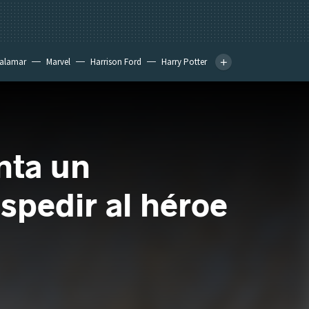
calamar
Marvel
Harrison Ford
Harry Potter
nta un
spedir al héroe