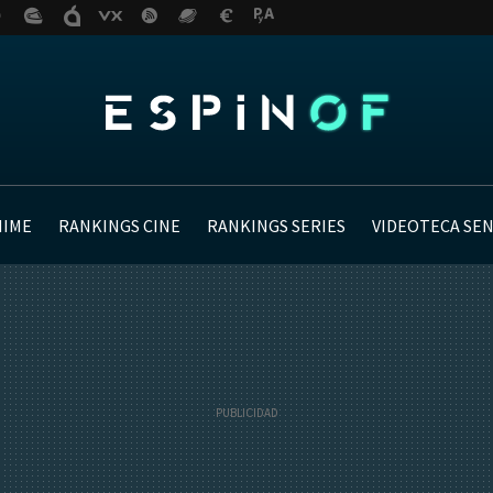
NIME
RANKINGS CINE
RANKINGS SERIES
VIDEOTECA SE