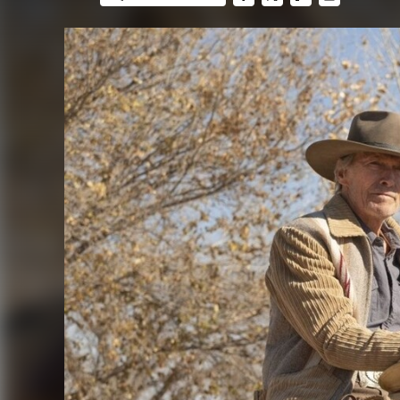
FACEBOOK
TWITTER
FLIPBOARD
E-
MAIL