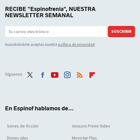
RECIBE "Espinofrenia", NUESTRA
NEWSLETTER SEMANAL
SUSCRIBIR
Suscribiéndote aceptas nuestra
política de privacidad
Síguenos
Twit
Face
Yout
Inst
RSS
Flip
ter
boo
ube
agra
boar
k
m
d
En Espinof hablamos de...
Series de ficción
Amazon Prime Video
Disney plus
Movistar Plus