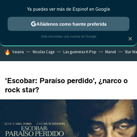
Ya puedes ver más de Espinof en Google
CRÍTICA
ESTRENOS
REALITY
ANIME
RANKINGS CINE
RA
Añádenos como fuente preferida
Solo necesitas una cuenta de Google
×
HOY SE HABLA DE
Vaiana
Nicolas Cage
Las guerreras K-Pop
Marvel
Star Wa
'Escobar: Paraíso perdido', ¿narco o
rock star?