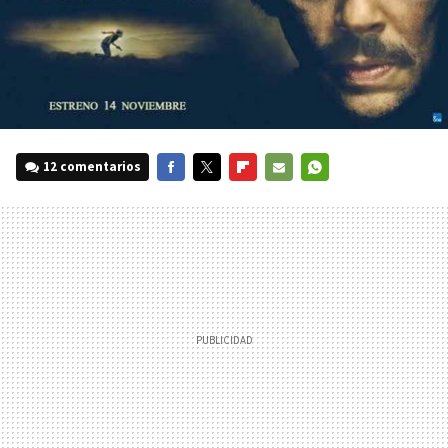
12 comentarios
FACEBOOK
TWITTER
FLIPBOARD
E-
WHATSAPP
MAIL