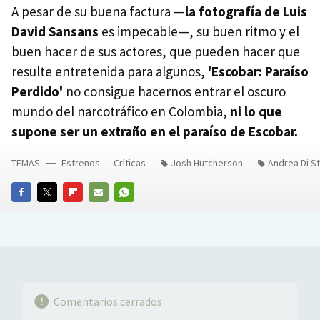
A pesar de su buena factura —
la fotografía de Luis
David Sansans
es impecable—, su buen ritmo y el
buen hacer de sus actores, que pueden hacer que
resulte entretenida para algunos,
'Escobar: Paraíso
Perdido'
no consigue hacernos entrar el oscuro
mundo del narcotráfico en Colombia,
ni lo que
supone ser un extraño en el paraíso de Escobar.
TEMAS
Estrenos
Críticas
Josh Hutcherson
Andrea Di S
FACEBOOK
TWITTER
FLIPBOARD
E-
WHATSAPP
MAIL
Comentarios cerrados