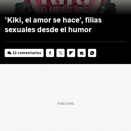
'Kiki, el amor se hace', filias
sexuales desde el humor
13 comentarios
FACEBOOK
TWITTER
FLIPBOARD
E-
WHATSAPP
MAIL