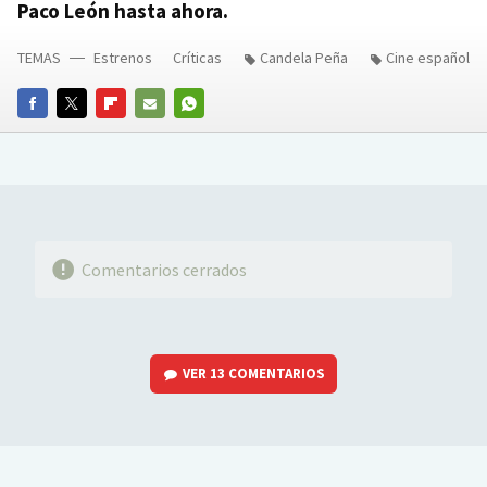
Paco León hasta ahora.
TEMAS
Estrenos
Críticas
Candela Peña
Cine español
FACEBOOK
TWITTER
FLIPBOARD
E-
WHATSAPP
MAIL
Comentarios cerrados
VER
13 COMENTARIOS