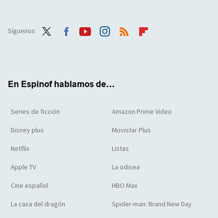
Síguenos
Twit
Face
Yout
Inst
RSS
Flip
ter
boo
ube
agra
boar
k
m
d
En Espinof hablamos de...
Series de ficción
Amazon Prime Video
Disney plus
Movistar Plus
Netflix
Listas
Apple TV
La odisea
Cine español
HBO Max
La casa del dragón
Spider-man: Brand New Day