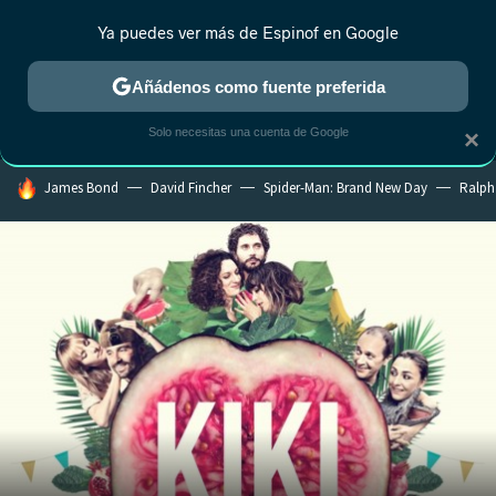
Ya puedes ver más de Espinof en Google
MENÚ
NUEVO
Añádenos como fuente preferida
CRÍTICA
ESTRENOS
REALITY
ANIME
RANKINGS CINE
RA
Solo necesitas una cuenta de Google
×
HOY SE HABLA DE
James Bond
David Fincher
Spider-Man: Brand New Day
Ralph