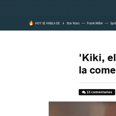
HOY SE HABLA DE
Star Wars
Frank Miller
Spi
'Kiki, e
la come
13 comentarios