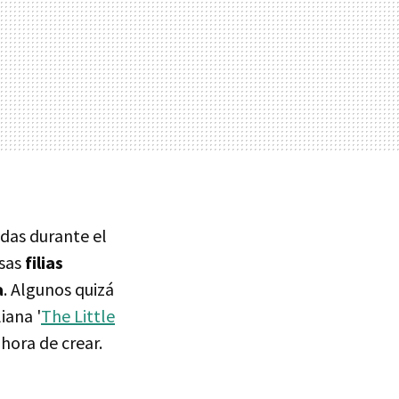
adas durante el
rsas
filias
a
. Algunos quizá
iana '
The Little
hora de crear.