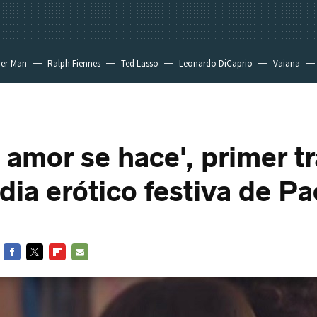
der-Man
Ralph Fiennes
Ted Lasso
Leonardo DiCaprio
Vaiana
l amor se hace', primer tr
dia erótico festiva de P
FACEBOOK
TWITTER
FLIPBOARD
E-
MAIL