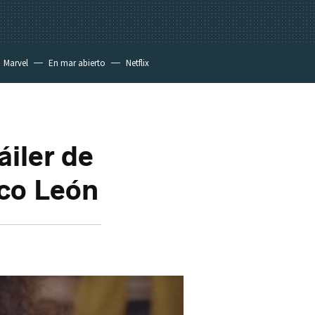
Marvel
En mar abierto
Netflix
áiler de
aco León