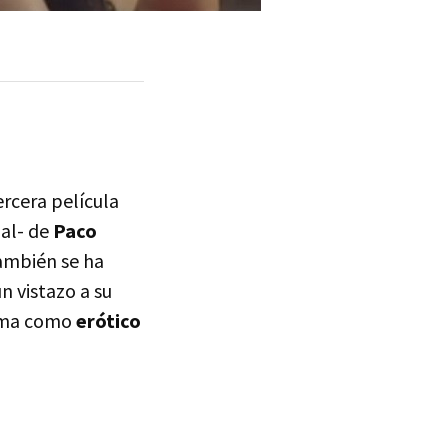
ercera película
nal- de
Paco
ambién se ha
n vistazo a su
misma como
erótico