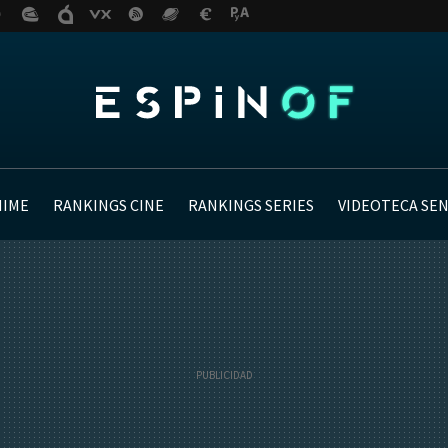
NIME
RANKINGS CINE
RANKINGS SERIES
VIDEOTECA SE