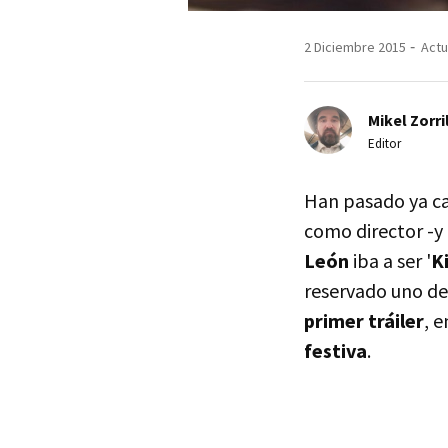
2 Diciembre 2015
Actu
Mikel Zorri
Editor
Han pasado ya ca
como director -y
León
iba a ser '
K
reservado uno de
primer tráiler
, 
festiva
.