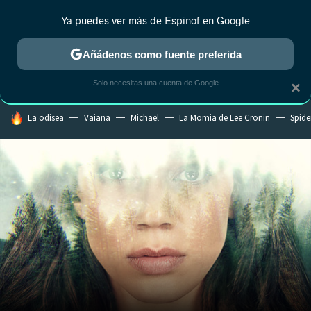
Ya puedes ver más de Espinof en Google
CRÍTICA
ESTRENOS
REALITY
ANIME
RANKINGS CINE
RA
Añádenos como fuente preferida
Solo necesitas una cuenta de Google
×
HOY SE HABLA DE
La odisea
Vaiana
Michael
La Momia de Lee Cronin
Spide