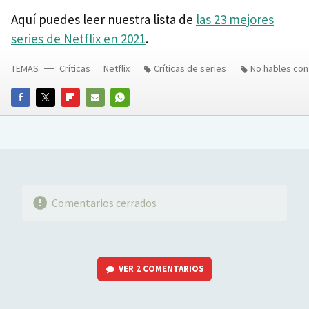
Aquí puedes leer nuestra lista de
las 23 mejores
series de Netflix en 2021
.
TEMAS
Críticas
Netflix
Críticas de series
No hables con
FACEBOOK
TWITTER
FLIPBOARD
E-
WHATSAPP
MAIL
Comentarios cerrados
VER
2 COMENTARIOS