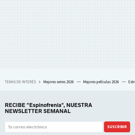
TEMAS DE INTERÉS
Mejores series 2026
Mejores películas 2026
Est
RECIBE "Espinofrenia", NUESTRA
NEWSLETTER SEMANAL
SUSCRIBIR